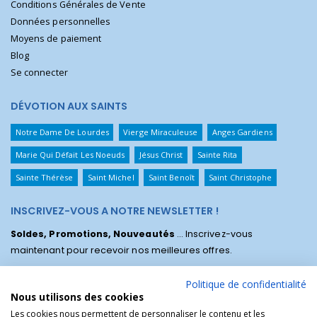
Conditions Générales de Vente
Données personnelles
Moyens de paiement
Blog
Se connecter
DÉVOTION AUX SAINTS
Notre Dame De Lourdes
Vierge Miraculeuse
Anges Gardiens
Marie Qui Défait Les Noeuds
Jésus Christ
Sainte Rita
Sainte Thérèse
Saint Michel
Saint Benoît
Saint Christophe
INSCRIVEZ-VOUS A NOTRE NEWSLETTER !
Soldes, Promotions, Nouveautés
... Inscrivez-vous
maintenant pour recevoir nos meilleures offres.
Politique de confidentialité
Nous utilisons des cookies
Les cookies nous permettent de personnaliser le contenu et les