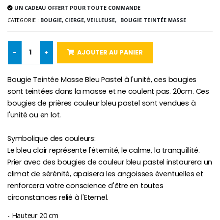
UN CADEAU OFFERT POUR TOUTE COMMANDE
-10%
Médaille Miraculeuse Or 9 Carat
CATEGORIE :
BOUGIE, CIERGE, VEILLEUSE,
BOUGIE TEINTÉE MASSE
Bougie de Neuvaine Contre le Mal - Saint Michel
€130.00
€4.95
€5.50
-
+
AJOUTER AU PANIER
-25%
Bougie Teintée Masse Bleu Pastel à l'unité, ces bougies
Médaille Miraculeuse Rose
Lot de 20 Bougies de Neuvaine Blanches
€2.50
sont teintées dans la masse et ne coulent pas. 20cm. Ces
€58.50
€78.00
bougies de prières couleur bleu pastel sont vendues à
l'unité ou en lot.
Symbolique des couleurs:
Chapelet de Lourde
Huile d'Onction
Le bleu clair représente l'éternité, le calme, la tranquillité.
€5.00
€9.90
Prier avec des bougies de couleur bleu pastel instaurera un
climat de sérénité, apaisera les angoisses éventuelles et
renforcera votre conscience d'être en toutes
circonstances relié à l'Eternel.
Croix Enfant en Bois Eglise Papillons et Arc-en-ciel 15 cm
Bougie Neuvaine pour une Guérison - 17.5cm
€23.00
€4.90
- Hauteur 20 cm