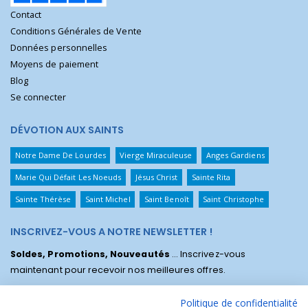
Contact
Conditions Générales de Vente
Données personnelles
Moyens de paiement
Blog
Se connecter
DÉVOTION AUX SAINTS
Notre Dame De Lourdes
Vierge Miraculeuse
Anges Gardiens
Marie Qui Défait Les Noeuds
Jésus Christ
Sainte Rita
Sainte Thérèse
Saint Michel
Saint Benoît
Saint Christophe
INSCRIVEZ-VOUS A NOTRE NEWSLETTER !
Soldes, Promotions, Nouveautés
... Inscrivez-vous
maintenant pour recevoir nos meilleures offres.
Politique de confidentialité