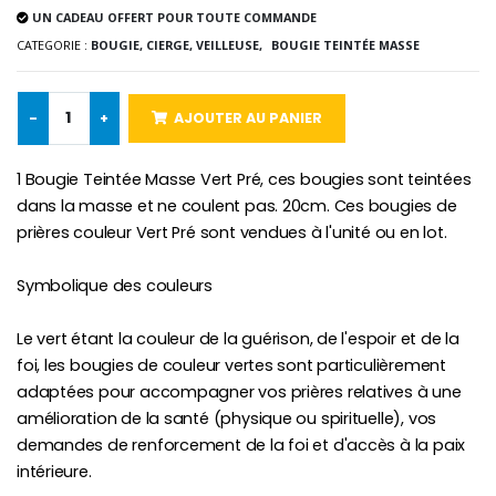
UN CADEAU OFFERT POUR TOUTE COMMANDE
-10%
Médaille Miraculeuse Or 9 Carat
CATEGORIE :
BOUGIE, CIERGE, VEILLEUSE,
BOUGIE TEINTÉE MASSE
Bougie de Neuvaine Contre le Mal - Saint Michel
€130.00
€4.95
€5.50
-
+
AJOUTER AU PANIER
-25%
1 Bougie Teintée Masse Vert Pré, ces bougies sont teintées
Médaille Miraculeuse Rose
Lot de 20 Bougies de Neuvaine Blanches
€2.50
dans la masse et ne coulent pas. 20cm. Ces bougies de
€58.50
€78.00
prières couleur Vert Pré sont vendues à l'unité ou en lot.
Symbolique des couleurs
Chapelet de Lourde
Huile d'Onction
Le vert étant la couleur de la guérison, de l'espoir et de la
€5.00
€9.90
foi, les bougies de couleur vertes sont particulièrement
adaptées pour accompagner vos prières relatives à une
amélioration de la santé (physique ou spirituelle), vos
demandes de renforcement de la foi et d'accès à la paix
Croix Enfant en Bois Eglise Papillons et Arc-en-ciel 15 cm
Bougie Neuvaine pour une Guérison - 17.5cm
intérieure.
€23.00
€4.90