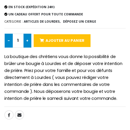
€5.00
€9.90
EN STOCK (EXPÉDITION 24H)
UN CADEAU OFFERT POUR TOUTE COMMANDE
CATEGORIE :
ARTICLES DE LOURDES,
DÉPOSEZ UN CIERGE
Croix Enfant en Bois Eglise Papillons et Arc-en-ciel 15 cm
Bougie Neuvaine pour une Guérison - 17.5cm
-
+
AJOUTER AU PANIER
€23.00
€4.90
La boutique des chrétiens vous donne la possibilité de
brûler une bougie à Lourdes et de déposer votre intention
de prière. Priez pour votre famille et pour vos défunts
directement à Lourdes ( vous pouvez rédiger votre
intention de prière dans les commentaires de votre
commande ). Nous déposerons votre bougie et votre
intention de prière le samedi suivant votre commande.
SHARE: