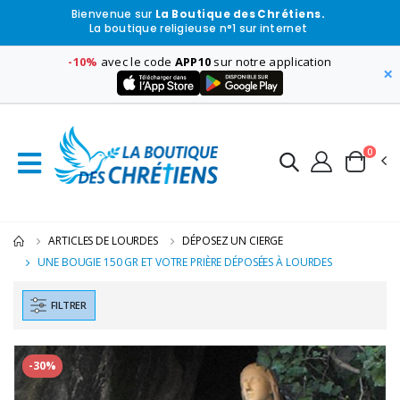
Bienvenue sur
La Boutique des Chrétiens.
La boutique religieuse n°1 sur internet
-10%
avec le code
APP10
sur notre application
×
0
ARTICLES DE LOURDES
DÉPOSEZ UN CIERGE
UNE BOUGIE 150 GR ET VOTRE PRIÈRE DÉPOSÉES À LOURDES
FILTRER
-30%