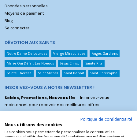
Données personnelles
Moyens de paiement
Blog
Se connecter
DÉVOTION AUX SAINTS
Notre Dame De Lourdes
Vierge Miraculeuse
Anges Gardiens
Marie Qui Défait Les Noeuds
Jésus Christ
Sainte Rita
Sainte Thérèse
Saint Michel
Saint Benoît
Saint Christophe
INSCRIVEZ-VOUS A NOTRE NEWSLETTER !
Soldes, Promotions, Nouveautés
... Inscrivez-vous
maintenant pour recevoir nos meilleures offres.
Politique de confidentialité
Nous utilisons des cookies
Les cookies nous permettent de personnaliser le contenu et les
annonces, d'offrir des fonctionnalités relatives aux médias sociaux et