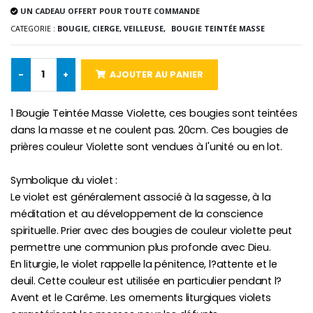
UN CADEAU OFFERT POUR TOUTE COMMANDE
-10%
Médaille Miraculeuse Or 9 Carat
CATEGORIE :
BOUGIE, CIERGE, VEILLEUSE,
BOUGIE TEINTÉE MASSE
Bougie de Neuvaine Contre le Mal - Saint Michel
€130.00
€4.95
€5.50
-
+
AJOUTER AU PANIER
-25%
1 Bougie Teintée Masse Violette, ces bougies sont teintées
Médaille Miraculeuse Rose
Lot de 20 Bougies de Neuvaine Blanches
€2.50
dans la masse et ne coulent pas. 20cm. Ces bougies de
€58.50
€78.00
prières couleur Violette sont vendues à l'unité ou en lot.
Symbolique du violet :
Le violet est généralement associé à la sagesse, à la
Chapelet de Lourde
Huile d'Onction
méditation et au développement de la conscience
€5.00
€9.90
spirituelle. Prier avec des bougies de couleur violette peut
permettre une communion plus profonde avec Dieu.
En liturgie, le violet rappelle la pénitence, l?attente et le
deuil. Cette couleur est utilisée en particulier pendant l?
Croix Enfant en Bois Eglise Papillons et Arc-en-ciel 15 cm
Bougie Neuvaine pour une Guérison - 17.5cm
Avent et le Carême. Les ornements liturgiques violets
€23.00
€4.90