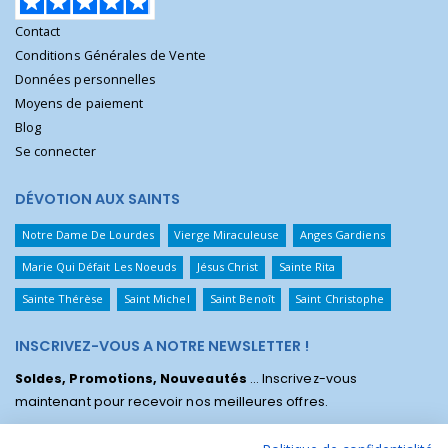
Contact
Conditions Générales de Vente
Données personnelles
Moyens de paiement
Blog
Se connecter
DÉVOTION AUX SAINTS
Notre Dame De Lourdes
Vierge Miraculeuse
Anges Gardiens
Marie Qui Défait Les Noeuds
Jésus Christ
Sainte Rita
Sainte Thérèse
Saint Michel
Saint Benoît
Saint Christophe
INSCRIVEZ-VOUS A NOTRE NEWSLETTER !
Soldes, Promotions, Nouveautés
... Inscrivez-vous
maintenant pour recevoir nos meilleures offres.