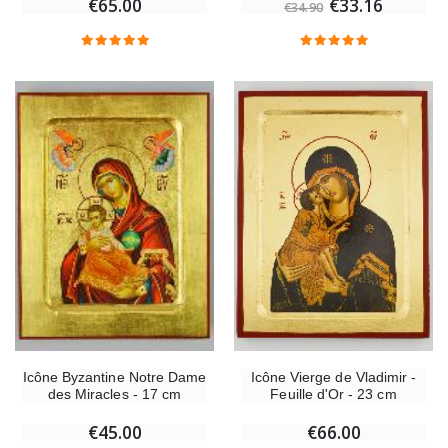
€65.00
€33.16
€34.90
-10%
Médaille Miraculeuse Or 9 Carats - 10 mm
Bougie de Neuvaine Contre le Mal - Saint Michel
€130.00
€4.95
€5.50
-25%
Médaille Miraculeuse Rose - 19mm
Lot de 20 Bougies
€2.50
€58.50
€78.00
Chapelet de Lourdes en Bois
Huile d'Onction
€5.00
€9.90
Icône Vierge de Vladimir -
Icône Byzantine Notre Dame
Feuille d'Or - 23 cm
des Miracles - 17 cm
€66.00
€45.00