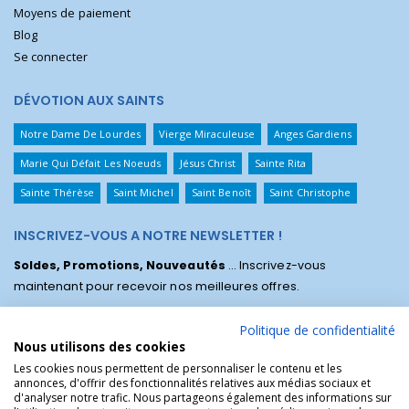
Moyens de paiement
Blog
Se connecter
DÉVOTION AUX SAINTS
Notre Dame De Lourdes
Vierge Miraculeuse
Anges Gardiens
Marie Qui Défait Les Noeuds
Jésus Christ
Sainte Rita
Sainte Thérèse
Saint Michel
Saint Benoît
Saint Christophe
INSCRIVEZ-VOUS A NOTRE NEWSLETTER !
Soldes, Promotions, Nouveautés
... Inscrivez-vous
maintenant pour recevoir nos meilleures offres.
Politique de confidentialité
Nous utilisons des cookies
Les cookies nous permettent de personnaliser le contenu et les
annonces, d'offrir des fonctionnalités relatives aux médias sociaux et
d'analyser notre trafic. Nous partageons également des informations sur