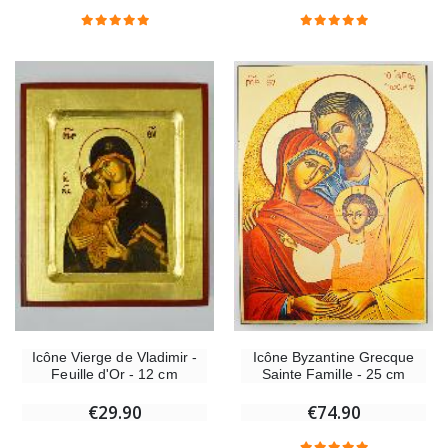
Croix Enfant en Bois Eglise Papillons et Arc-en-ciel 15 cm
Bougie Neuvaine pou
€23.00
€4.90
Icône Byzantine Grecque
Icône Vierge de Vladimir -
Sainte Famille - 25 cm
Feuille d'Or - 12 cm
€74.90
€29.90