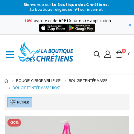
Bienvenue sur
La Boutique des Chrétiens.
La boutique religieuse n°1 sur internet
-10%
avec le code
APP10
sur notre application
×
0
BOUGIE, CIERGE, VEILLEUSE
BOUGIE TEINTÉE MASSE
BOUGIE TEINTÉE MASSE ROSE
FILTRER
-20%