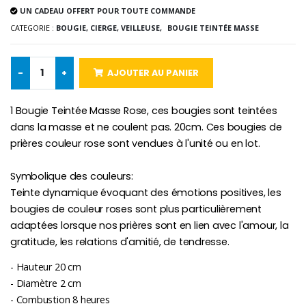
UN CADEAU OFFERT POUR TOUTE COMMANDE
-10%
Médaille Miraculeuse Or 9 Carat
CATEGORIE :
BOUGIE, CIERGE, VEILLEUSE,
BOUGIE TEINTÉE MASSE
Bougie de Neuvaine Contre le Mal - Saint Michel
€130.00
€4.95
€5.50
-
+
AJOUTER AU PANIER
-25%
1 Bougie Teintée Masse Rose, ces bougies sont teintées
Médaille Miraculeuse Rose
Lot de 20 Bougies de Neuvaine Blanches
€2.50
dans la masse et ne coulent pas. 20cm. Ces bougies de
€58.50
€78.00
prières couleur rose sont vendues à l'unité ou en lot.
Symbolique des couleurs:
Teinte dynamique évoquant des émotions positives, les
Chapelet de Lourde
Huile d'Onction
bougies de couleur roses sont plus particulièrement
€5.00
€9.90
adaptées lorsque nos prières sont en lien avec l'amour, la
gratitude, les relations d'amitié, de tendresse.
- Hauteur 20 cm
- Diamètre 2 cm
Croix Enfant en Bois Eglise Papillons et Arc-en-ciel 15 cm
Bougie Neuvaine pour une Guérison - 17.5cm
€23.00
€4.90
- Combustion 8 heures