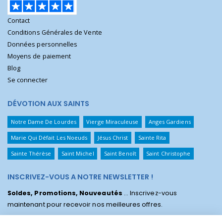
Contact
Conditions Générales de Vente
Données personnelles
Moyens de paiement
Blog
Se connecter
DÉVOTION AUX SAINTS
Notre Dame De Lourdes
Vierge Miraculeuse
Anges Gardiens
Marie Qui Défait Les Noeuds
Jésus Christ
Sainte Rita
Sainte Thérèse
Saint Michel
Saint Benoît
Saint Christophe
INSCRIVEZ-VOUS A NOTRE NEWSLETTER !
Soldes, Promotions, Nouveautés
... Inscrivez-vous
maintenant pour recevoir nos meilleures offres.