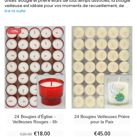
unités. Bougie et prière étant de tout temps associés, la bougie
veilleuse est idéale pour vos moments de recueillement, de
...
lire la suite
-10%
-30%
6 Bougies Teintées Masse Couleur Blanche
Une bougie 150 gr et votre Prière déposées à L
€6.00
€7.00
€10.00
-10%
-20%
Statue Vierge Miraculeuse Lumineuse
Eau de Lourdes 1 
€13.50
€9.60
€15.00
€12.00
24 Bougies Veilleuses Prière
24 Bougies d'Église -
pour la Paix
Veilleuses Rouges - 6h
-20%
€45.00
Coffret Encens Benjoin + Charbon + Brûle-encens
€18.00
€20.00
Déposez votre Neuvaine à Lourdes