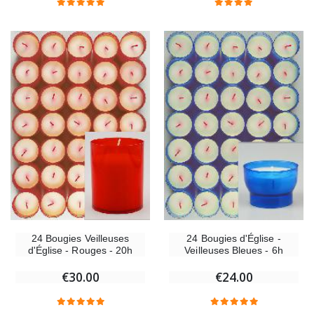
Chapelet de Lourdes en Bois
Huile d'Onction
€5.00
€9.90
Croix Enfant en Bois Eglise Papillons et Arc-en-ciel 15 cm
Bougie Neuvaine pou
€23.00
€4.90
24 Bougies Veilleuses
24 Bougies d'Église -
d'Église - Rouges - 20h
Veilleuses Bleues - 6h
€30.00
€24.00