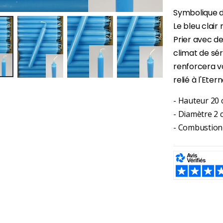
Symbolique d
Le bleu clair 
Prier avec de
climat de sér
renforcera v
relié à l'Etern
- Hauteur 20
- Diamètre 2 
- Combustion
SHARE:
-30%
6 Bougies Teintées Masse Couleur Blanche
Une bougie 150 gr et votre Prière déposées à Lourdes
€6.00
€7.00
€10.00