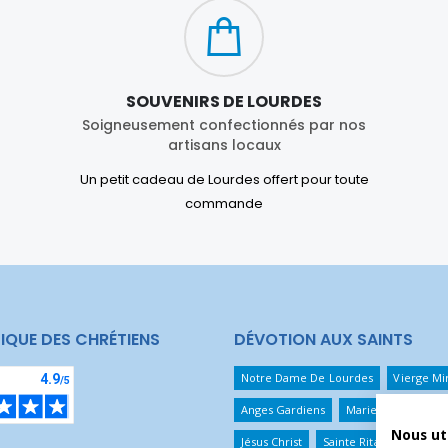
SOUVENIRS DE LOURDES
Soigneusement confectionnés par nos
artisans locaux
Un petit cadeau de Lourdes offert pour toute
commande
IQUE DES CHRÉTIENS
DÉVOTION AUX SAINTS
Notre Dame De Lourdes
Vierge Mi
Anges Gardiens
Marie Qui Défait 
Nous ut
Jésus Christ
Sainte Rita
Sainte T