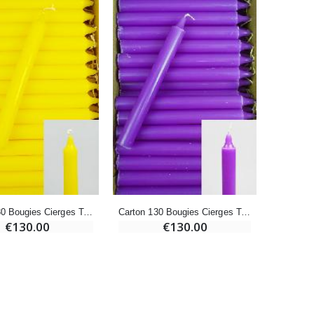
€4.95
€5.50
-25%
Lot de 20 Bougies de Neuvaine Blanches
€58.50
€78.00
Huile d'Onction
€9.90
Carton 130 Bougies Cierges Teintées Masse Jaune
Carton 130 Bougies Cierges Teintées Masse Violettes
€130.00
€130.00
Bougie Neuvaine pour une Guérison - 17.5cm
€4.90