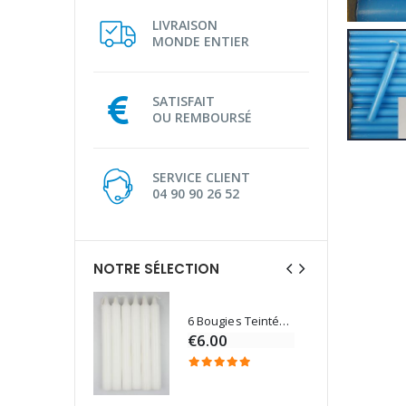
LIVRAISON
MONDE ENTIER
SATISFAIT
OU REMBOURSÉ
SERVICE CLIENT
04 90 90 26 52
NOTRE SÉLECTION
6 Bougies Teintées Masse Couleur Blanche
Une bougie 150 gr et votre Prière déposées à Lourdes
€6.00
€7.00