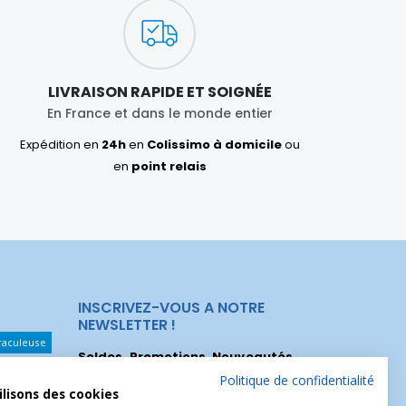
LIVRAISON RAPIDE ET SOIGNÉE
En France et dans le monde entier
Expédition en
24h
en
Colissimo à domicile
ou
en
point relais
INSCRIVEZ-VOUS A NOTRE
NEWSLETTER !
raculeuse
Soldes, Promotions, Nouveautés
...
Les Noeuds
Inscrivez-vous maintenant pour recevoir
Politique de confidentialité
ilisons des cookies
nos meilleures offres.
hérèse