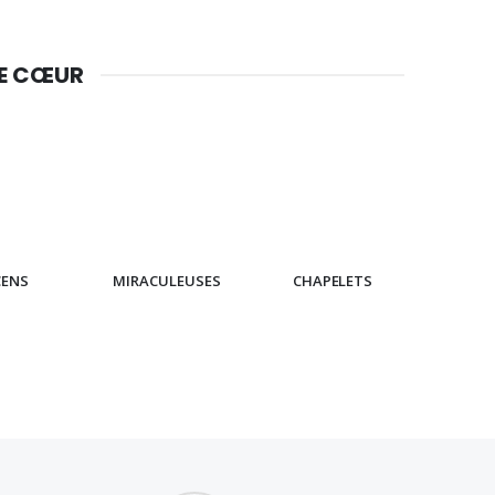
DE CŒUR
CENS
MIRACULEUSES
CHAPELETS
IC