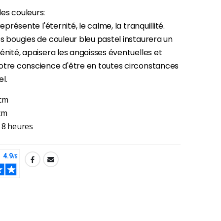
es couleurs:
représente l'éternité, le calme, la tranquillité.
s bougies de couleur bleu pastel instaurera un
énité, apaisera les angoisses éventuelles et
otre conscience d'être en toutes circonstances
el.
 cm
cm
 8 heures
-30%
Une bougie 150 gr et votre Prière déposées à Lourdes
€7.00
€10.00