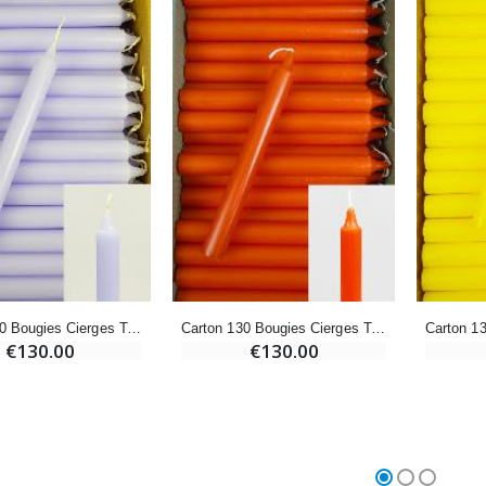
€4.95
€5.50
-25%
Médaille Miraculeuse Rose - 19mm
Lot de 20 Bougies de Neuvaine Blanches
€2.50
€58.50
€78.00
Chapelet de Lourdes en Bois
Huile d'Onction
€5.00
€9.90
Carton 130 Bougies Cierges Teintées Masse Parme
Carton 130 Bougies Cierges Teintées Masse Orange
€130.00
€130.00
Croix Enfant en Bois Eglise Papillons et Arc-en-ciel 15 cm
Bougie Neuvaine pour une Guérison - 17.5cm
€23.00
€4.90