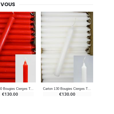
 VOUS
-20%
Eau de Lourdes 1 Litre
€9.60
€12.00
-20%
Déposez votre Neuvaine à Lourdes
€9.60
€12.00
Bonbons Pastilles Menthe à l'Eau de Lourdes - 130g
€7.90
Carton 130 Bougies Cierges Teintées Masse Rouge
Carton 130 Bougies Cierges Teintées Masse Blanc
€130.00
€130.00
-10%
Bougie de Neuvaine Contre le Mal - Saint Michel