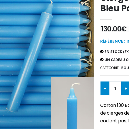
Bleu P
130.00€
RÉFÉRENCE : 
EN STOCK (EX
UN CADEAU O
CATEGORIE :
BOUG
-
+
Carton 130 Bo
de cierges de
coulent pas. 