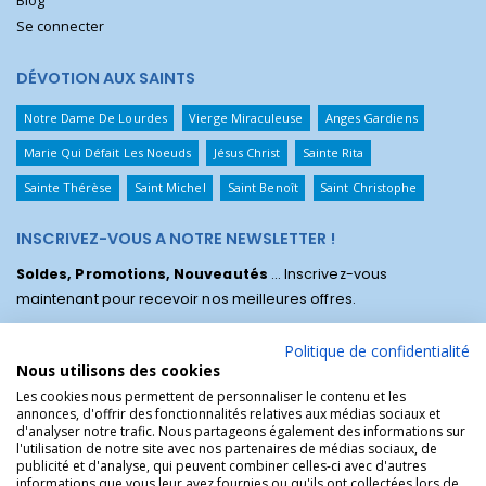
Blog
Se connecter
DÉVOTION AUX SAINTS
Notre Dame De Lourdes
Vierge Miraculeuse
Anges Gardiens
Marie Qui Défait Les Noeuds
Jésus Christ
Sainte Rita
Sainte Thérèse
Saint Michel
Saint Benoît
Saint Christophe
INSCRIVEZ-VOUS A NOTRE NEWSLETTER !
Soldes, Promotions, Nouveautés
... Inscrivez-vous
maintenant pour recevoir nos meilleures offres.
Politique de confidentialité
Nous utilisons des cookies
Les cookies nous permettent de personnaliser le contenu et les
annonces, d'offrir des fonctionnalités relatives aux médias sociaux et
d'analyser notre trafic. Nous partageons également des informations sur
l'utilisation de notre site avec nos partenaires de médias sociaux, de
publicité et d'analyse, qui peuvent combiner celles-ci avec d'autres
informations que vous leur avez fournies ou qu'ils ont collectées lors de