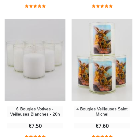
Chapelet de Lourdes en Bois
Huile d'Onction
€5.00
€9.90
Croix Enfant en Bois Eglise Papillons et Arc-en-ciel 15 cm
Bougie Neuvaine pou
€23.00
€4.90
6 Bougies Votives -
4 Bougies Veilleuses Saint
Veilleuses Blanches - 20h
Michel
€7.50
€7.60