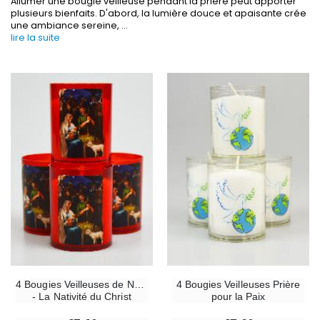
Allumer une bougie veilleuse pendant la prière peut apporter
plusieurs bienfaits. D'abord, la lumière douce et apaisante crée
une ambiance sereine,
...
lire la suite
-30%
6 Bougies Teintées Masse Couleur Blanche
Une bougie 150 gr et votre Prière déposées à L
€6.00
€7.00
€10.00
-10%
-20%
Statue Vierge Miraculeuse Lumineuse
Eau de Lourdes 1 
€13.50
€9.60
€15.00
€12.00
4 Bougies Veilleuses de Noël
4 Bougies Veilleuses Prière
- La Nativité du Christ
pour la Paix
-20%
Coffret Encens Benjoin + Charbon + Brûle-encens
Déposez votre Neuvaine à Lourdes