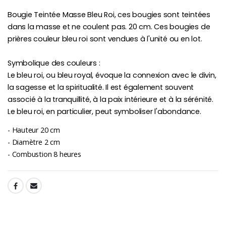
-10%
Bougie Teintée Masse Bleu Roi, ces bougies sont teintées
Médaille Miraculeuse Or 9 Carat
Bougie de Neuvaine Contre le Mal - Saint Michel
€130.00
dans la masse et ne coulent pas. 20 cm. Ces bougies de
€4.95
€5.50
prières couleur bleu roi sont vendues à l'unité ou en lot.
Symbolique des couleurs :
Le bleu roi, ou bleu royal, évoque la connexion avec le divin,
-25%
Médaille Miraculeuse Rose
la sagesse et la spiritualité. Il est également souvent
Lot de 20 Bougies de Neuvaine Blanches
€2.50
€58.50
associé à la tranquillité, à la paix intérieure et à la sérénité.
€78.00
Le bleu roi, en particulier, peut symboliser l'abondance.
- Hauteur 20 cm
- Diamètre 2 cm
Chapelet de Lourde
Huile d'Onction
- Combustion 8 heures
€5.00
€9.90
SHARE:
Croix Enfant en Bois Eglise Papillons et Arc-en-ciel 15 cm
Bougie Neuvaine pour une Guérison - 17.5cm
€23.00
€4.90