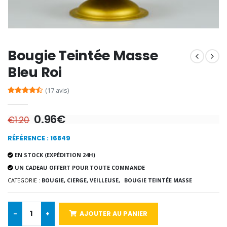
€7.00
€10.00
-20%
-10%
Bougie Teintée Masse
Eau de Lourdes 1 Litre
Statue Vierge M
€9.60
€13.50
€12.00
€15.00
Bleu Roi
(17 avis)
-20%
Coffret Encens Benjoin + C
0.96€
€1.20
Déposez votre Neuvaine à Lourdes
€21.90
€9.60
€12.00
RÉFÉRENCE : 16849
EN STOCK (EXPÉDITION 24H)
UN CADEAU OFFERT POUR TOUTE COMMANDE
Encens d'Eglise Pontifical 250g
Bonbons Pastilles Menthe à l'Eau de Lourdes - 130g
CATEGORIE :
BOUGIE, CIERGE, VEILLEUSE,
BOUGIE TEINTÉE MASSE
€12.90
€7.90
-
+
AJOUTER AU PANIER