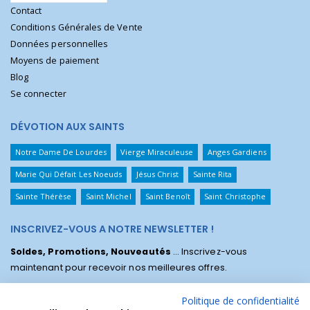
Contact
Conditions Générales de Vente
Données personnelles
Moyens de paiement
Blog
Se connecter
DÉVOTION AUX SAINTS
Notre Dame De Lourdes
Vierge Miraculeuse
Anges Gardiens
Marie Qui Défait Les Noeuds
Jésus Christ
Sainte Rita
Sainte Thérèse
Saint Michel
Saint Benoît
Saint Christophe
INSCRIVEZ-VOUS A NOTRE NEWSLETTER !
Soldes, Promotions, Nouveautés
... Inscrivez-vous
maintenant pour recevoir nos meilleures offres.
Politique de confidentialité