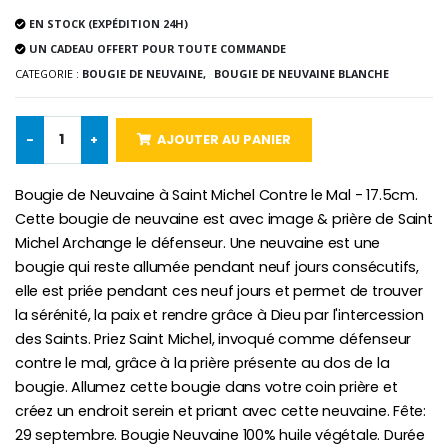
EN STOCK (EXPÉDITION 24H)
Chapelet de Lourde
Huile d'Onction
UN CADEAU OFFERT POUR TOUTE COMMANDE
€5.00
€9.90
CATEGORIE :
BOUGIE DE NEUVAINE,
BOUGIE DE NEUVAINE BLANCHE
-
+
AJOUTER AU PANIER
Croix Enfant en Bois Eglise Papillons et Arc-en-ciel 15 cm
Bougie Neuvaine pour une Guérison - 17.5cm
€23.00
€4.90
Bougie de Neuvaine à Saint Michel Contre le Mal - 17.5cm.
Cette bougie de neuvaine est avec image & prière de Saint
Michel Archange le défenseur. Une neuvaine est une
bougie qui reste allumée pendant neuf jours consécutifs,
elle est priée pendant ces neuf jours et permet de trouver
la sérénité, la paix et rendre grâce à Dieu par l'intercession
des Saints. Priez Saint Michel, invoqué comme défenseur
contre le mal, grâce à la prière présente au dos de la
bougie. Allumez cette bougie dans votre coin prière et
créez un endroit serein et priant avec cette neuvaine. Fête:
29 septembre. Bougie Neuvaine 100% huile végétale. Durée