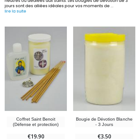
neutres ou dédiées aux Saints. Les bougies de dévotion de 3
jours sont des alliées idéales pour vos moments de
...
lire la suite
-30%
6 Bougies Teintées Masse Couleur Blanche
Une bougie 150 gr et votre Prière déposées à L
€6.00
€7.00
€10.00
-10%
-20%
Statue Vierge Miraculeuse Lumineuse
Eau de Lourdes 1 
€13.50
€9.60
€15.00
€12.00
Coffret Saint Benoit
Bougie de Dévotion Blanche
(Défense et protection)
- 3 Jours
-20%
€19.90
Coffret Encens Benjoin + Charbon + Brûle-encens
€3.50
Déposez votre Neuvaine à Lourdes