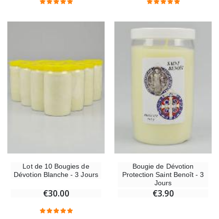
Chapelet de Lourdes en Bois
Huile d'Onction
€5.00
€9.90
Croix Enfant en Bois Eglise Papillons et Arc-en-ciel 15 cm
Bougie Neuvaine pou
€23.00
€4.90
Lot de 10 Bougies de
Bougie de Dévotion
Dévotion Blanche - 3 Jours
Protection Saint Benoît - 3
Jours
€30.00
€3.90