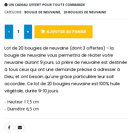
UN CADEAU OFFERT POUR TOUTE COMMANDE
CATEGORIE :
BOUGIE DE NEUVAINE,
20 BOUGIES DE NEUVAINE
Chapelet de Lourde
Huile d'Onction
€5.00
€9.90
-
+
AJOUTER AU PANIER
Lot de 20 bougies de neuvaine (dont 3 offertes) - la
Croix Enfant en Bois Eglise Papillons et Arc-en-ciel 15 cm
Bougie Neuvaine pour une Guérison - 17.5cm
bougie de neuvaine vous permettra de réciter votre
€23.00
€4.90
neuvaine durant 9 jours. La prière de neuvaine est destinée
à tous ceux qui ont une demande précise à adresser à
Dieu, et ont besoin qu'une grâce particulière leur soit
accordée. Ce lot de 20 bougies neuvaine est 100% huile
végétale, durée 9-10 jours.
- Hauteur 17,5 cm
- Diamètre 6,5 cm
SHARE: