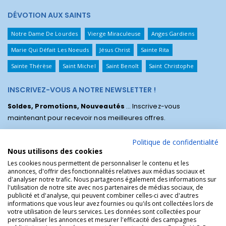
DÉVOTION AUX SAINTS
Notre Dame De Lourdes
Vierge Miraculeuse
Anges Gardiens
Marie Qui Défait Les Noeuds
Jésus Christ
Sainte Rita
Sainte Thérèse
Saint Michel
Saint Benoît
Saint Christophe
INSCRIVEZ-VOUS A NOTRE NEWSLETTER !
Soldes, Promotions, Nouveautés
... Inscrivez-vous
maintenant pour recevoir nos meilleures offres.
Politique de confidentialité
Nous utilisons des cookies
Les cookies nous permettent de personnaliser le contenu et les
annonces, d'offrir des fonctionnalités relatives aux médias sociaux et
d'analyser notre trafic. Nous partageons également des informations sur
l'utilisation de notre site avec nos partenaires de médias sociaux, de
publicité et d'analyse, qui peuvent combiner celles-ci avec d'autres
informations que vous leur avez fournies ou qu'ils ont collectées lors de
votre utilisation de leurs services. Les données sont collectées pour
personnaliser les annonces et mesurer l'efficacité des campagnes
La Boutique des Chrétiens © | La boutique religieuse chrétienne de