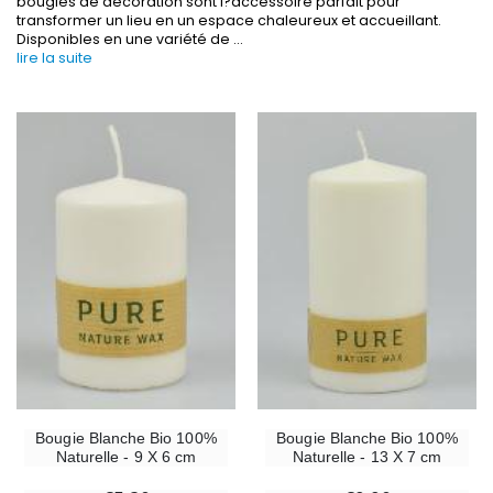
bougies de décoration sont l?accessoire parfait pour
transformer un lieu en un espace chaleureux et accueillant.
Disponibles en une variété de
...
lire la suite
-30%
6 Bougies Teintées Masse Couleur Blanche
Une bougie 150 gr et votre Prière déposées à L
€6.00
€7.00
€10.00
-10%
-20%
Statue Vierge Miraculeuse Lumineuse
Eau de Lourdes 1 
€13.50
€9.60
€15.00
€12.00
Bougie Blanche Bio 100%
Bougie Blanche Bio 100%
Naturelle - 9 X 6 cm
Naturelle - 13 X 7 cm
-20%
Coffret Encens Benjoin + Charbon + Brûle-encens
Déposez votre Neuvaine à Lourdes