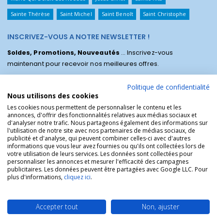
Sainte Thérèse
Saint Michel
Saint Benoît
Saint Christophe
INSCRIVEZ-VOUS A NOTRE NEWSLETTER !
Soldes, Promotions, Nouveautés
... Inscrivez-vous
maintenant pour recevoir nos meilleures offres.
Politique de confidentialité
Nous utilisons des cookies
Les cookies nous permettent de personnaliser le contenu et les
annonces, d'offrir des fonctionnalités relatives aux médias sociaux et
d'analyser notre trafic. Nous partageons également des informations sur
l'utilisation de notre site avec nos partenaires de médias sociaux, de
publicité et d'analyse, qui peuvent combiner celles-ci avec d'autres
informations que vous leur avez fournies ou qu'ils ont collectées lors de
votre utilisation de leurs services. Les données sont collectées pour
personnaliser les annonces et mesurer l'efficacité des campagnes
La Boutique des Chrétiens © | La boutique religieuse chrétienne de
publicitaires. Les données peuvent être partagées avec Google LLC. Pour
référence !.
plus d'informations,
cliquez ici
.
Accepter tout
Non, ajuster