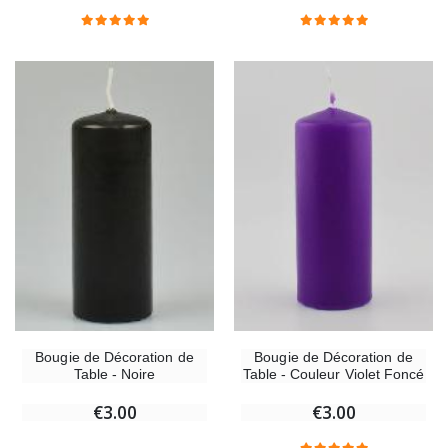
Chapelet de Lourdes en Bois
Huile d'Onction
€5.00
€9.90
Croix Enfant en Bois Eglise Papillons et Arc-en-ciel 15 cm
Bougie Neuvaine pou
€23.00
€4.90
Bougie de Décoration de
Bougie de Décoration de
Table - Couleur Violet Foncé
Table - Noire
€3.00
€3.00