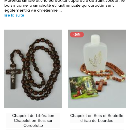
Matériau simple et chaleureux tant apprécié de Saint Joseph, le
bois incarne la simplicité et l'authenticité qui caractérisent
également la vie chrétienne.
...
lire la suite
-20%
-30%
6 Bougies Teintées Masse Couleur Blanche
Une bougie 150 gr et votre Prière déposées à L
€6.00
€7.00
€10.00
-10%
-20%
Statue Vierge Miraculeuse Lumineuse
Eau de Lourdes 1 
€13.50
€9.60
€15.00
€12.00
Chapelet de Libération
Chapelet en Bois et Bouteille
Chapelet en Bois sur
d'Eau de Lourdes
Cordelette