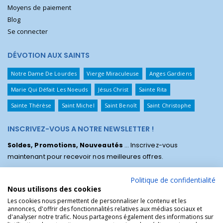
Moyens de paiement
Blog
Se connecter
DÉVOTION AUX SAINTS
Notre Dame De Lourdes
Vierge Miraculeuse
Anges Gardiens
Marie Qui Défait Les Noeuds
Jésus Christ
Sainte Rita
Sainte Thérèse
Saint Michel
Saint Benoît
Saint Christophe
INSCRIVEZ-VOUS A NOTRE NEWSLETTER !
Soldes, Promotions, Nouveautés
... Inscrivez-vous
maintenant pour recevoir nos meilleures offres.
Politique de confidentialité
Nous utilisons des cookies
Les cookies nous permettent de personnaliser le contenu et les
annonces, d'offrir des fonctionnalités relatives aux médias sociaux et
d'analyser notre trafic. Nous partageons également des informations sur