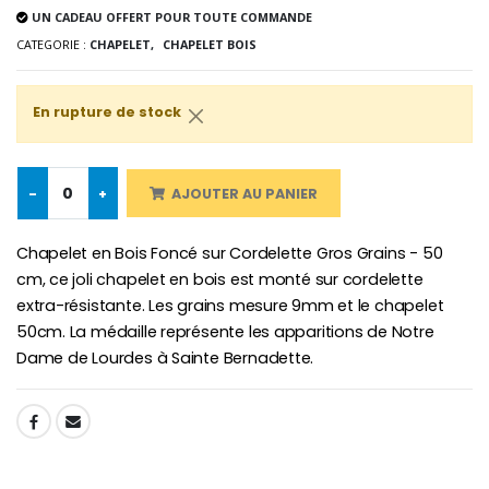
UN CADEAU OFFERT POUR TOUTE COMMANDE
CATEGORIE :
CHAPELET,
CHAPELET BOIS
-10%
Médaille Miraculeuse Or 9 Carat
En rupture de stock
Bougie de Neuvaine Contre le Mal - Saint Michel
€130.00
€4.95
€5.50
-
+
AJOUTER AU PANIER
-25%
Médaille Miraculeuse Rose
Chapelet en Bois Foncé sur Cordelette Gros Grains - 50
Lot de 20 Bougies de Neuvaine Blanches
€2.50
€58.50
€78.00
cm, ce joli chapelet en bois est monté sur cordelette
extra-résistante. Les grains mesure 9mm et le chapelet
50cm. La médaille représente les apparitions de Notre
Dame de Lourdes à Sainte Bernadette.
Chapelet de Lourde
Huile d'Onction
€5.00
€9.90
SHARE: