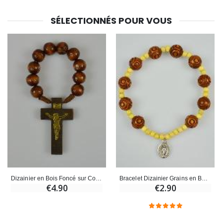
Croix Enfant en Bois Eglise Papillons et Arc-en-ciel 15 cm
Bougie Neuvaine pour une Guérison - 17.5cm
SÉLECTIONNÉS POUR VOUS
€23.00
€4.90
Dizainier en Bois Foncé sur Cordelette - Gros Grains 10mm
Bracelet Dizainier Grains en Bois Clair & Foncé - Médaille Miraculeuse
€4.90
€2.90