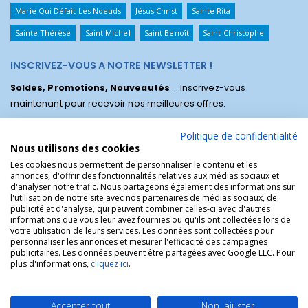
Marie Qui Défait Les Noeuds
Jésus Christ
Sainte Rita
Sainte Thérèse
Saint Michel
Saint Benoît
Saint Christophe
INSCRIVEZ-VOUS A NOTRE NEWSLETTER !
Soldes, Promotions, Nouveautés
... Inscrivez-vous
maintenant pour recevoir nos meilleures offres.
Politique de confidentialité
Nous utilisons des cookies
Les cookies nous permettent de personnaliser le contenu et les
annonces, d'offrir des fonctionnalités relatives aux médias sociaux et
d'analyser notre trafic. Nous partageons également des informations sur
l'utilisation de notre site avec nos partenaires de médias sociaux, de
publicité et d'analyse, qui peuvent combiner celles-ci avec d'autres
informations que vous leur avez fournies ou qu'ils ont collectées lors de
votre utilisation de leurs services. Les données sont collectées pour
personnaliser les annonces et mesurer l'efficacité des campagnes
La Boutique des Chrétiens © | La boutique religieuse chrétienne de
publicitaires. Les données peuvent être partagées avec Google LLC. Pour
référence !.
plus d'informations,
cliquez ici
.
Accepter tout
Non, ajuster