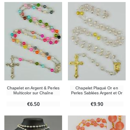
€58.50
€78.00
Chapelet de Lourdes en Bois
Huile d'Onction
€5.00
€9.90
Croix Enfant en Bois Eglise Papillons et Arc-en-ciel 15 cm
Bougie Neuvaine pou
€23.00
€4.90
Chapelet en Argent & Perles
Chapelet Plaqué Or en
Multicolor sur Chaîne
Perles Sablées Argent et Or
€6.50
€9.90