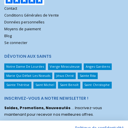
Contact
Conditions Générales de Vente
Données personnelles
Moyens de paiement
Blog
Se connecter
DÉVOTION AUX SAINTS
Notre Dame De Lourdes
Vierge Miraculeuse
Anges Gardiens
Marie Qui Défait Les Noeuds
Jésus Christ
Sainte Rita
Sainte Thérèse
Saint Michel
Saint Benoît
Saint Christophe
INSCRIVEZ-VOUS A NOTRE NEWSLETTER !
Soldes, Promotions, Nouveautés
... Inscrivez-vous
maintenant pour recevoir nos meilleures offres.
Politique de confidentialité