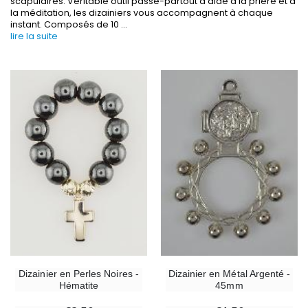
scapulaires. Véritable outil passe-partout d'aide à la prière et à
la méditation, les dizainiers vous accompagnent à chaque
instant. Composés de 10
...
lire la suite
-30%
6 Bougies Teintées Masse Couleur Blanche
Une bougie 150 gr et votre Prière déposées à L
€6.00
€7.00
€10.00
-10%
-20%
Statue Vierge Miraculeuse Lumineuse
Eau de Lourdes 1 
€13.50
€9.60
€15.00
€12.00
Dizainier en Perles Noires -
Dizainier en Métal Argenté -
Hématite
45mm