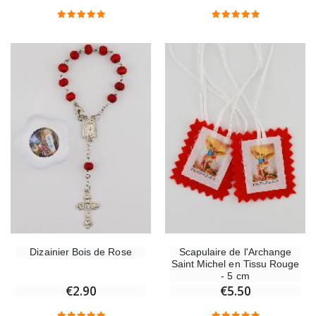
€58.50
€78.00
Chapelet de Lourdes en Bois
Huile d'Onction
€5.00
€9.90
Croix Enfant en Bois Eglise Papillons et Arc-en-ciel 15 cm
Bougie Neuvaine pou
€23.00
€4.90
Dizainier Bois de Rose
Scapulaire de l'Archange
Saint Michel en Tissu Rouge
- 5 cm
€2.90
€5.50