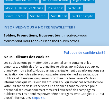
Notre Dame De Lourdes
Vierge Miraculeuse
Anges Gardiens
Marie Qui Défait Les Noeuds
Jésus Christ
Sainte Rita
Sainte Thérèse
Saint Michel
Saint Benoît
Saint Christophe
INSCRIVEZ-VOUS A NOTRE NEWSLETTER !
Soldes, Promotions, Nouveautés
... Inscrivez-vous
maintenant pour recevoir nos meilleures offres.
Politique de confidentialité
Nous utilisons des cookies
Les cookies nous permettent de personnaliser le contenu et les
annonces, d'offrir des fonctionnalités relatives aux médias sociaux et
d'analyser notre trafic. Nous partageons également des informations sur
l'utilisation de notre site avec nos partenaires de médias sociaux, de
publicité et d'analyse, qui peuvent combiner celles-ci avec d'autres
informations que vous leur avez fournies ou qu'ils ont collectées lors de
votre utilisation de leurs services. Les données sont collectées pour
personnaliser les annonces et mesurer l'efficacité des campagnes
La Boutique des Chrétiens © | La boutique religieuse chrétienne de
publicitaires. Les données peuvent être partagées avec Google LLC. Pour
référence !.
plus d'informations,
cliquez ici
.