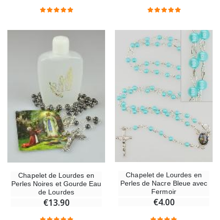
€58.50
€78.00
Chapelet de Lourdes en Bois
Huile d'Onction
€5.00
€9.90
Croix Enfant en Bois Eglise Papillons et Arc-en-ciel 15 cm
Bougie Neuvaine pou
€23.00
€4.90
Chapelet de Lourdes en
Chapelet de Lourdes en
Perles de Nacre Bleue avec
Perles Noires et Gourde Eau
Fermoir
de Lourdes
€4.00
€13.90