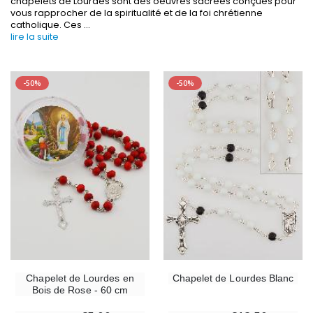
chapelets de Lourdes sont des oeuvres sacrées conçues pour
vous rapprocher de la spiritualité et de la foi chrétienne
catholique. Ces
...
lire la suite
-50%
-50%
-30%
6 Bougies Teintées Masse Couleur Blanche
Une bougie 150 gr et votre Prière déposées à L
€6.00
€7.00
€10.00
-10%
-20%
Statue Vierge Miraculeuse Lumineuse
Eau de Lourdes 1 
€13.50
€9.60
€15.00
€12.00
Chapelet de Lourdes en
Chapelet de Lourdes Blanc
Bois de Rose - 60 cm