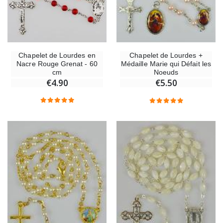
Chapelet de Lourdes en
Chapelet de Lourdes +
Nacre Rouge Grenat - 60
Médaille Marie qui Défait les
cm
Noeuds
€4.90
€5.50