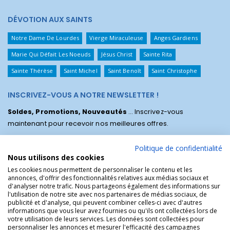
DÉVOTION AUX SAINTS
Notre Dame De Lourdes
Vierge Miraculeuse
Anges Gardiens
Marie Qui Défait Les Noeuds
Jésus Christ
Sainte Rita
Sainte Thérèse
Saint Michel
Saint Benoît
Saint Christophe
INSCRIVEZ-VOUS A NOTRE NEWSLETTER !
Soldes, Promotions, Nouveautés
... Inscrivez-vous
maintenant pour recevoir nos meilleures offres.
Politique de confidentialité
Nous utilisons des cookies
Les cookies nous permettent de personnaliser le contenu et les
annonces, d'offrir des fonctionnalités relatives aux médias sociaux et
d'analyser notre trafic. Nous partageons également des informations sur
l'utilisation de notre site avec nos partenaires de médias sociaux, de
publicité et d'analyse, qui peuvent combiner celles-ci avec d'autres
informations que vous leur avez fournies ou qu'ils ont collectées lors de
votre utilisation de leurs services. Les données sont collectées pour
personnaliser les annonces et mesurer l'efficacité des campagnes
La Boutique des Chrétiens © | La boutique religieuse chrétienne de