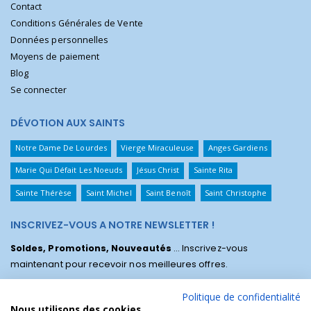
Contact
Conditions Générales de Vente
Données personnelles
Moyens de paiement
Blog
Se connecter
DÉVOTION AUX SAINTS
Notre Dame De Lourdes
Vierge Miraculeuse
Anges Gardiens
Marie Qui Défait Les Noeuds
Jésus Christ
Sainte Rita
Sainte Thérèse
Saint Michel
Saint Benoît
Saint Christophe
INSCRIVEZ-VOUS A NOTRE NEWSLETTER !
Soldes, Promotions, Nouveautés
... Inscrivez-vous
maintenant pour recevoir nos meilleures offres.
Politique de confidentialité
Nous utilisons des cookies