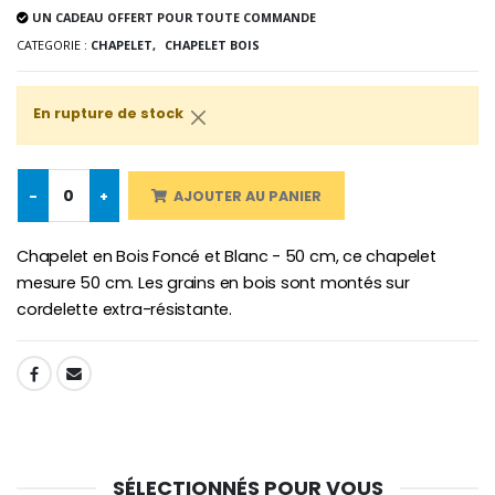
UN CADEAU OFFERT POUR TOUTE COMMANDE
CATEGORIE :
CHAPELET,
CHAPELET BOIS
-10%
Médaille Miraculeuse Or 9 Carat
En rupture de stock
Bougie de Neuvaine Contre le Mal - Saint Michel
€130.00
€4.95
€5.50
-
+
AJOUTER AU PANIER
-25%
Médaille Miraculeuse Rose
Chapelet en Bois Foncé et Blanc - 50 cm, ce chapelet
Lot de 20 Bougies de Neuvaine Blanches
€2.50
€58.50
€78.00
mesure 50 cm. Les grains en bois sont montés sur
cordelette extra-résistante.
SHARE:
Chapelet de Lourde
Huile d'Onction
€5.00
€9.90
SÉLECTIONNÉS POUR VOUS