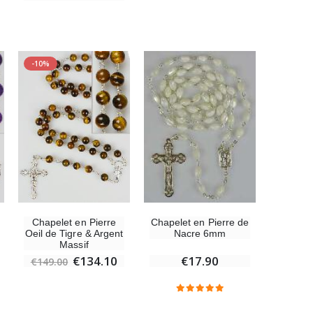
-10%
6 Bougies Teintées Masse Couleur Blanche
€6.00
-10%
Statue Vierge Miraculeuse Lumineuse
€13.50
€15.00
Chapelet en Pierre
Chapelet en Pierre de
Oeil de Tigre & Argent
Nacre 6mm
Massif
€134.10
€17.90
€149.00
Coffret Encens Benjoin + Charbon + Brûle-encens
€21.90