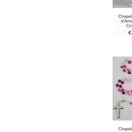
Chapel
d'Ama
Co
€
Chapel