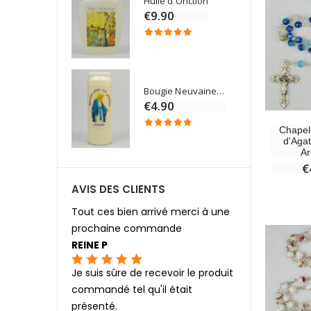
Chapelet de Lourdes en Bois
Huile d'Onction
€9.90
Croix Enfant en Bois Eglise Papillons et Arc-en-ciel 15 cm
Bougie Neuvaine pour une Guérison - 17.5cm
0
€4.90
Chapel
d'Aga
Ar
€
AVIS DES CLIENTS
Tout ces bien arrivé merci à une
prochaine commande
REINE P
Je suis sûre de recevoir le produit
commandé tel qu'il était
présenté.