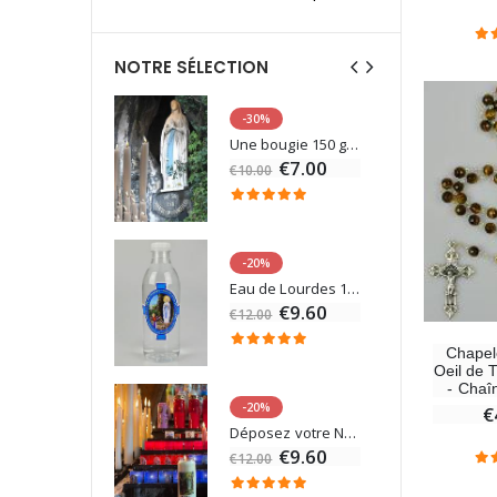
NOTRE SÉLECTION
-30%
6 Bougies Teintées Masse Couleur Blanche
Une bougie 150 gr et votre Prière déposées à Lourdes
€7.00
€10.00
-20%
Statue Vierge Miraculeuse Lumineuse
Eau de Lourdes 1 Litre
€13.50
€9.60
€12.00
Chapel
Oeil de T
- Chaî
-20%
€
Coffret Encens Benjoin + Charbon + Brûle-encens
Déposez votre Neuvaine à Lourdes
0
€9.60
€12.00