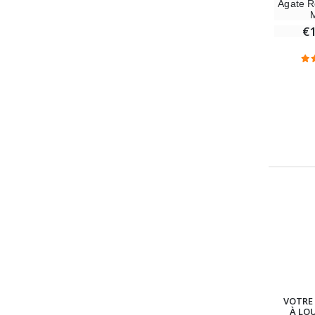
Agate R
€
VOTRE 
À LO