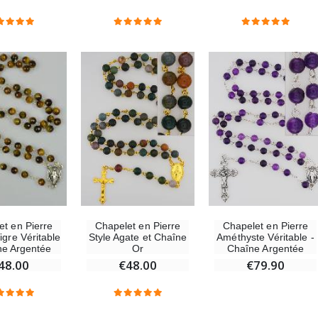
-30%
6 Bougies Teintées Masse Couleur Blanche
Une bougie 150 gr et votre Prière déposées à Lourdes
€6.00
€7.00
€10.00
-10%
-20%
Statue Vierge Miraculeuse Lumineuse
Eau de Lourdes 1 Litre
€13.50
€9.60
€15.00
€12.00
Chapelet en Pierre
Chapelet en Pierre
et en Pierre
Style Agate et Chaîne
Améthyste Véritable -
igre Véritable
Or
Chaîne Argentée
ne Argentée
-20%
€48.00
€79.90
48.00
Coffret Encens Benjoin + Charbon + Brûle-encens
Déposez votre Neuvaine à Lourdes
€21.90
€9.60
€12.00