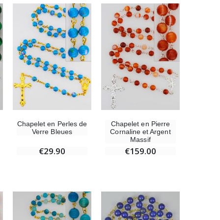
Encens d'Eglise Pontifical 250g
€12.90
Médaille Miraculeuse Or 9 Carats - 10 mm
€130.00
Chapelet en Perles de
Chapelet en Pierre
Verre Bleues
Cornaline et Argent
Massif
€29.90
€159.00
Médaille Miraculeuse Rose - 19mm
€2.50