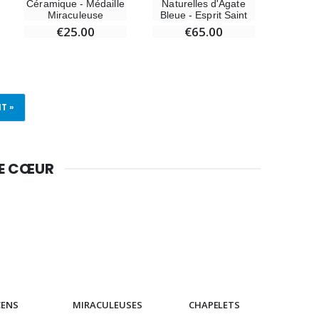
Céramique - Médaille
Naturelles d'Agate
Miraculeuse
Bleue - Esprit Saint
€25.00
€65.00
T »
DE CŒUR
CENS
MIRACULEUSES
CHAPELETS
IC