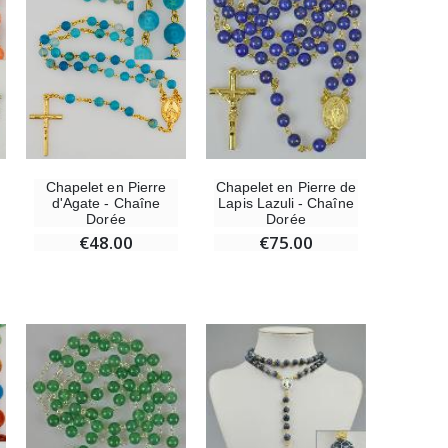
Chapelet de Lourdes en Bois
€5.00
Croix Enfant en Bois Eglise Papillons et Arc-en-ciel 15 cm
€23.00
Chapelet en Pierre
Chapelet en Pierre de
d'Agate - Chaîne
Lapis Lazuli - Chaîne
Dorée
Dorée
€48.00
€75.00