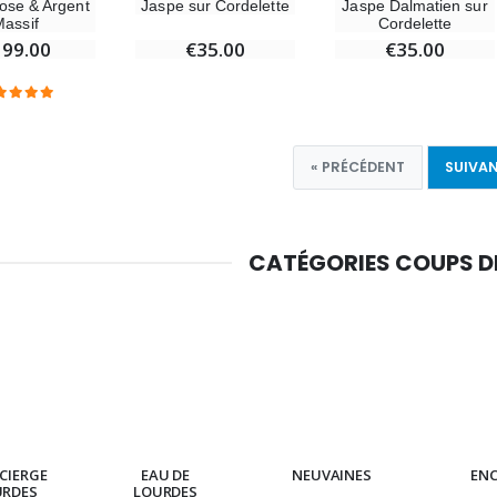
ose & Argent
Jaspe sur Cordelette
Jaspe Dalmatien sur
Massif
Cordelette
199.00
€35.00
€35.00
« PRÉCÉDENT
SUIVAN
CATÉGORIES COUPS 
CIERGE
EAU DE
NEUVAINES
EN
URDES
LOURDES