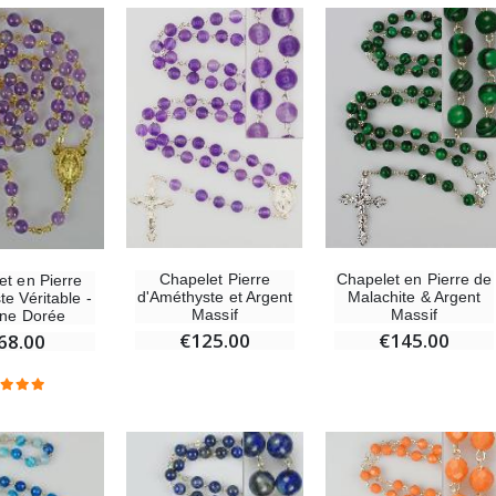
Encens d'Eglise Pontifical 250g
Bonbons Pastilles Menthe à l'Eau de Lourdes - 130g
€12.90
€7.90
-10%
Médaille Miraculeuse Or 9 Carats - 10 mm
Bougie de Neuvaine Contre le Mal - Saint Michel
€130.00
€4.95
€5.50
Chapelet Pierre
Chapelet en Pierre de
et en Pierre
d'Améthyste et Argent
Malachite & Argent
e Véritable -
Massif
Massif
ne Dorée
€125.00
€145.00
68.00
-25%
Médaille Miraculeuse Rose - 19mm
Lot de 20 Bougies de Neuvaine Blanches
€2.50
€58.50
€78.00