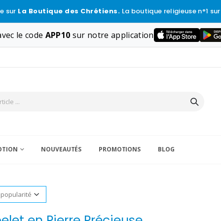
e sur
La Boutique des Chrétiens.
La boutique religieuse n°1 sur
vec le code
APP10
sur notre application
VOTION
NOUVEAUTÉS
PROMOTIONS
BLOG
let en Pierre Précieuse