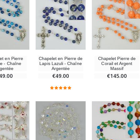
Chapelet de Lourdes en Bois
Huile d'Onction
€5.00
€9.90
Croix Enfant en Bois Eglise Papillons et Arc-en-ciel 15 cm
Bougie Neuvaine pour une Guérison - 17.5cm
€23.00
€4.90
Chapelet Pierre de
et en Pierre
Chapelet en Pierre de
Corail et Argent
te - Chaîne
Lapis Lazuli - Chaîne
Massif
gentée
Argentée
€145.00
49.00
€49.00