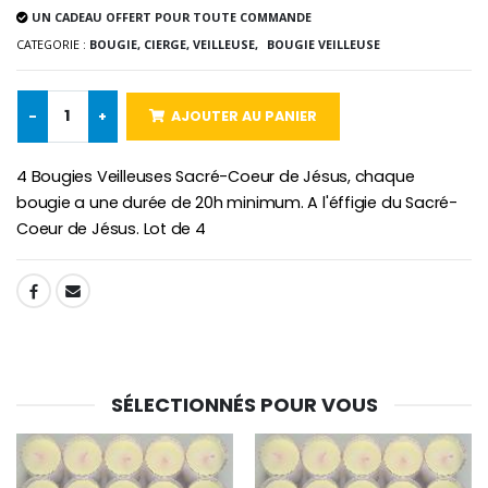
UN CADEAU OFFERT POUR TOUTE COMMANDE
-10%
Médaille Miraculeuse Or 9 Carat
CATEGORIE :
BOUGIE, CIERGE, VEILLEUSE,
BOUGIE VEILLEUSE
Bougie de Neuvaine Contre le Mal - Saint Michel
€130.00
€4.95
€5.50
-
+
AJOUTER AU PANIER
-25%
4 Bougies Veilleuses Sacré-Coeur de Jésus, chaque
Médaille Miraculeuse Rose
Lot de 20 Bougies de Neuvaine Blanches
€2.50
bougie a une durée de 20h minimum. A l'éffigie du Sacré-
€58.50
€78.00
Coeur de Jésus. Lot de 4
SHARE:
Chapelet de Lourde
Huile d'Onction
€5.00
€9.90
SÉLECTIONNÉS POUR VOUS
Croix Enfant en Bois Eglise Papillons et Arc-en-ciel 15 cm
Bougie Neuvaine pour une Guérison - 17.5cm
€23.00
€4.90