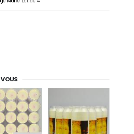
rge Marie. Lot de 4
 VOUS
-30%
Une bougie 150 gr et votre Prière déposées à Lourdes
€7.00
€10.00