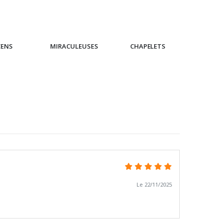
CENS
MIRACULEUSES
CHAPELETS
IC
Le 22/11/2025