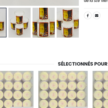
de la Ste Vie
SHARE:
SÉLECTIONNÉS POUR
-30%
6 Bougies Teintées Masse Couleur Blanche
Une bougie 150 gr et votre Prière déposées à Lourdes
€6.00
€7.00
€10.00