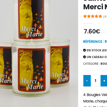
Merci 
(4
7.60€
RÉFÉRENCE : 8
EN STOCK (EX
UN CADEAU O
CATEGORIE :
BOUG
-
+
4 Bougies Vei
Marie, chaque