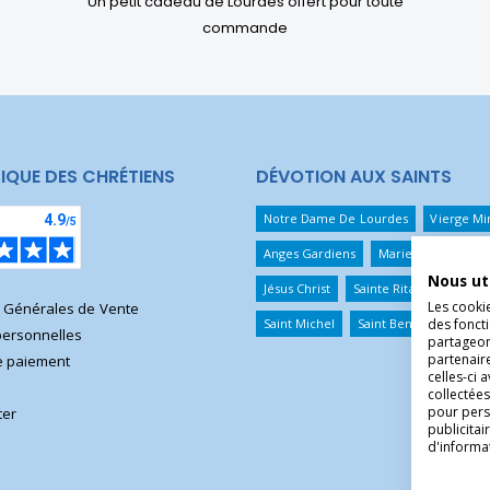
Un petit cadeau de Lourdes offert pour toute
commande
IQUE DES CHRÉTIENS
DÉVOTION AUX SAINTS
Notre Dame De Lourdes
Vierge Mi
Anges Gardiens
Marie Qui Défait 
Nous ut
Jésus Christ
Sainte Rita
Sainte T
Les cooki
s Générales de Vente
Saint Michel
Saint Benoît
Saint 
des foncti
ersonnelles
partageons
partenair
 paiement
celles-ci 
collectées
pour pers
ter
publicita
d'informa