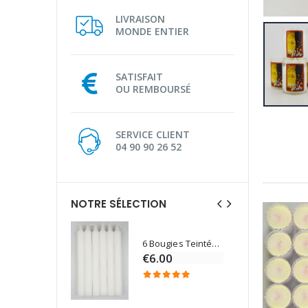
LIVRAISON
MONDE ENTIER
SATISFAIT
OU REMBOURSÉ
SERVICE CLIENT
04 90 90 26 52
NOTRE SÉLECTION
6 Bougies Teintées Masse Couleur Blanche
Une bougie 150 gr et votre Prière déposées à Lourdes
€6.00
€7.00