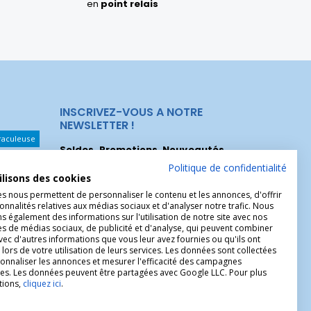
en
point relais
INSCRIVEZ-VOUS A NOTRE
NEWSLETTER !
raculeuse
Soldes, Promotions, Nouveautés
...
Les Noeuds
Inscrivez-vous maintenant pour recevoir
Politique de confidentialité
ilisons des cookies
nos meilleures offres.
hérèse
es nous permettent de personnaliser le contenu et les annonces, d'offrir
Christophe
onnalités relatives aux médias sociaux et d'analyser notre trafic. Nous
 également des informations sur l'utilisation de notre site avec nos
es de médias sociaux, de publicité et d'analyse, qui peuvent combiner
avec d'autres informations que vous leur avez fournies ou qu'ils ont
 lors de votre utilisation de leurs services. Les données sont collectées
onnaliser les annonces et mesurer l'efficacité des campagnes
ires. Les données peuvent être partagées avec Google LLC. Pour plus
tions,
cliquez ici
.