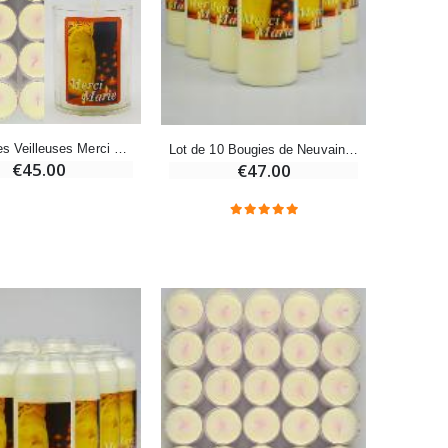
-20%
Eau de Lourdes 1 Litre
€9.60
€12.00
24 Bougies Veilleuses Merci Marie - Fête de l'Immaculée Conception
Lot de 10 Bougies de Neuvaine Merci Marie - 8 Décembre - 17.5cm
-20%
€45.00
€47.00
Déposez votre Neuvaine à Lourdes
€9.60
€12.00
Bonbons Pastilles Menthe à l'Eau de Lourdes - 130g
€7.90
-10%
Bougie de Neuvaine Contre le Mal - Saint Michel