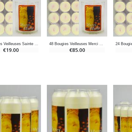
-20%
-10%
Eau de Lourdes 1 Litre
Statue Vierge Miraculeuse Lumineuse
€9.60
€13.50
€12.00
€15.00
10 Bougies Veilleuses Sainte Vierge - Merci Marie Fête du 8 Décembre
48 Bougies Veilleuses Merci Marie - Fête de l'Immaculée Conception
-20%
Coffret Encens Benjoin + Charbon + Brûle-encens
€19.00
€85.00
Déposez votre Neuvaine à Lourdes
€21.90
€9.60
€12.00
Encens d'Eglise Pontifical 250g
Bonbons Pastilles Menthe à l'Eau de Lourdes - 130g
€12.90
€7.90
-10%
Médaille Miraculeuse Or 9 Carats - 10 mm
Bougie de Neuvaine Contre le Mal - Saint Michel
€130.00