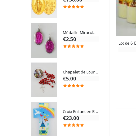
4.95
Médaille Miraculeuse Rose - 19mm
Lot de 20 Bougies de Neuvaine Blanches
€2.50
€58.50
Chapelet de Lourdes en Bois
Onction
€5.00
Croix Enfant en Bois Eglise Papillons et Arc-en-ciel 15 cm
Bougie Neuvaine pour une Guérison - 17.5cm
€23.00