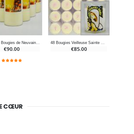
€4.95
€5.50
-25%
Lot de 20 Bougies de Neuvaine Blanches
€58.50
Lot de 20 Bougies de Neuvaine Merci Marie - 8 Décembre - 17.5cm
48 Bougies Veilleuse Sainte Vierge Marie
€78.00
€90.00
€85.00
Huile d'Onction
€9.90
DE CŒUR
Bougie Neuvaine pour une Guérison - 17.5cm
€4.90