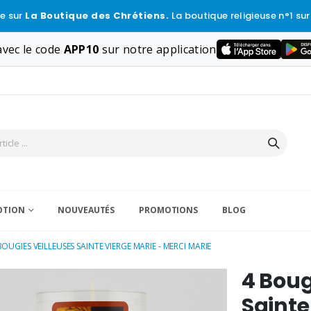
e sur
La Boutique des Chrétiens.
La boutique religieuse n°1 sur
vec le code
APP10
sur notre application
VOTION
NOUVEAUTÉS
PROMOTIONS
BLOG
BOUGIES VEILLEUSES SAINTE VIERGE MARIE - MERCI MARIE
4 Boug
Sainte