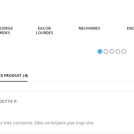
CIERGE
EAU DE
NEUVAINES
EN
URDES
LOURDES
CE PRODUIT (4)
DETTE P.
is très contente. Elles ne brûlent pas trop vite.