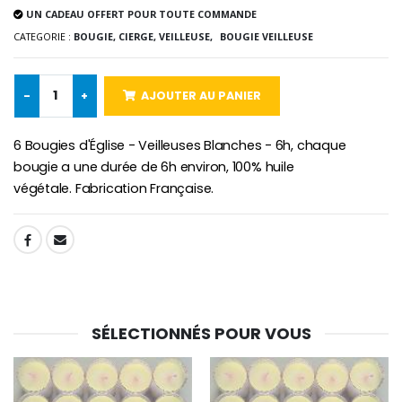
UN CADEAU OFFERT POUR TOUTE COMMANDE
-10%
Médaille Miraculeuse Or 9 Carat
CATEGORIE :
BOUGIE, CIERGE, VEILLEUSE,
BOUGIE VEILLEUSE
Bougie de Neuvaine Contre le Mal - Saint Michel
€130.00
€4.95
€5.50
-
+
AJOUTER AU PANIER
-25%
6 Bougies d'Église - Veilleuses Blanches - 6h, chaque
Médaille Miraculeuse Rose
Lot de 20 Bougies de Neuvaine Blanches
€2.50
bougie a une durée de 6h environ, 100% huile
€58.50
€78.00
végétale. Fabrication Française.
SHARE:
Chapelet de Lourde
Huile d'Onction
€5.00
€9.90
SÉLECTIONNÉS POUR VOUS
Croix Enfant en Bois Eglise Papillons et Arc-en-ciel 15 cm
Bougie Neuvaine pour une Guérison - 17.5cm
€23.00
€4.90