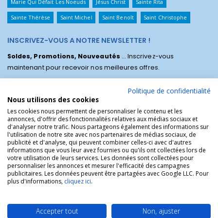
Marie Qui Défait Les Noeuds
Jésus Christ
Sainte Rita
Sainte Thérèse
Saint Michel
Saint Benoît
Saint Christophe
INSCRIVEZ-VOUS A NOTRE NEWSLETTER !
Soldes, Promotions, Nouveautés
... Inscrivez-vous
maintenant pour recevoir nos meilleures offres.
Politique de confidentialité
Nous utilisons des cookies
Les cookies nous permettent de personnaliser le contenu et les
annonces, d'offrir des fonctionnalités relatives aux médias sociaux et
d'analyser notre trafic. Nous partageons également des informations sur
l'utilisation de notre site avec nos partenaires de médias sociaux, de
publicité et d'analyse, qui peuvent combiner celles-ci avec d'autres
informations que vous leur avez fournies ou qu'ils ont collectées lors de
votre utilisation de leurs services. Les données sont collectées pour
personnaliser les annonces et mesurer l'efficacité des campagnes
La Boutique des Chrétiens © | La boutique religieuse chrétienne de
publicitaires. Les données peuvent être partagées avec Google LLC. Pour
référence !.
plus d'informations,
cliquez ici
.
Accepter tout
Non, ajuster