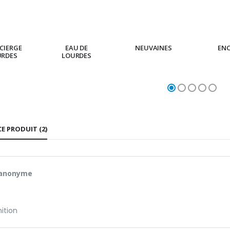
CIERGE
EAU DE
NEUVAINES
EN
URDES
LOURDES
CE PRODUIT (2)
 anonyme
nition