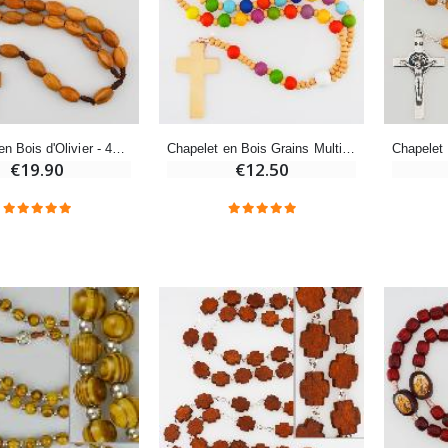
-20%
-10%
Eau de Lourdes 1 Litre
Statue Vierge Miraculeuse Lumineuse
€9.60
€13.50
€12.00
€15.00
Chapelet en Bois d'Olivier - 40cm
Chapelet en Bois Grains Multicolores
€19.90
€12.50
-20%
Coffret Encens Benjoin + Charbon + Brûle-encens
Déposez votre Neuvaine à Lourdes
€21.90
€9.60
€12.00
Encens d'Eglise Pontifical 250g
Bonbons Pastilles Menthe à l'Eau de Lourdes - 130g
€12.90
€7.90