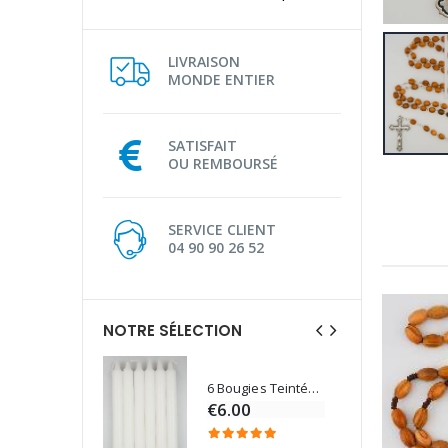
LIVRAISON
MONDE ENTIER
SATISFAIT
OU REMBOURSÉ
SERVICE CLIENT
04 90 90 26 52
NOTRE SÉLECTION
6 Bougies Teintées Masse Couleur Blanche
Une bougie 150 gr et votre Prière déposées à Lourdes
€6.00
€7.00