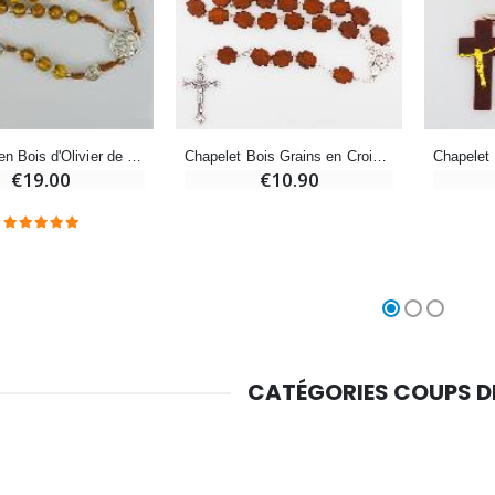
-10%
Médaille Miraculeuse Or 9 Carats - 10 mm
Bougie de Neuvaine Contre le Mal - Saint Michel
€130.00
€4.95
€5.50
-25%
Médaille Miraculeuse Rose - 19mm
Chapelet Bois Grains en Croix 11mm
Chapelet en Bois d'Olivier de Saint Joseph
Lot de 20 Bougies de Neuvaine Blanches
€10.90
€2.50
€19.00
€58.50
€78.00
Chapelet de Lourdes en Bois
Huile d'Onction
€5.00
€9.90
CATÉGORIES COUPS 
Croix Enfant en Bois Eglise Papillons et Arc-en-ciel 15 cm
Bougie Neuvaine pour une Guérison - 17.5cm
€23.00
€4.90