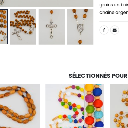
grains en boi
chaîne argen
SHARE:
SÉLECTIONNÉS POUR
-30%
6 Bougies Teintées Masse Couleur Blanche
Une bougie 150 gr et votre Prière déposées à Lourdes
€6.00
€7.00
€10.00