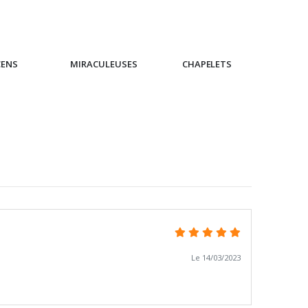
CENS
MIRACULEUSES
CHAPELETS
IC
Le 14/03/2023