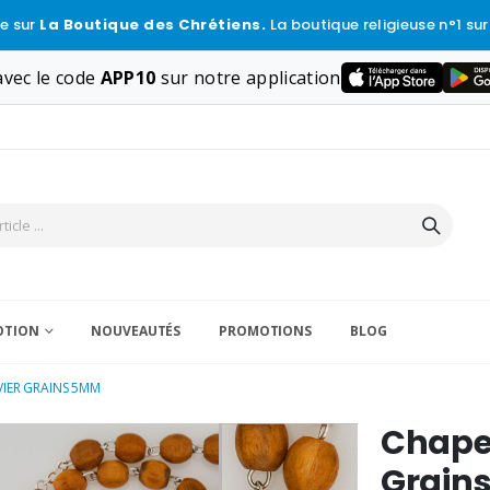
e sur
La Boutique des Chrétiens.
La boutique religieuse n°1 sur
vec le code
APP10
sur notre application
VOTION
NOUVEAUTÉS
PROMOTIONS
BLOG
VIER GRAINS 5MM
Chapel
Grain