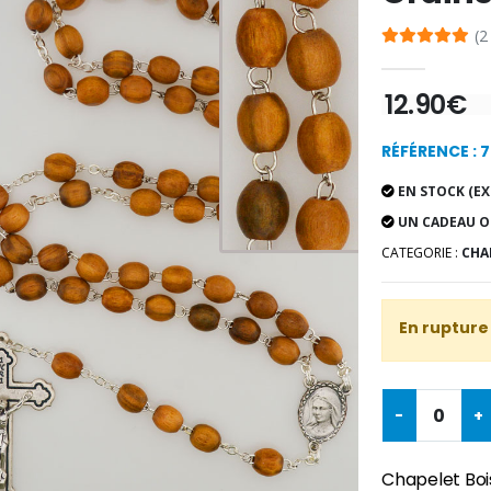
(2
12.90€
RÉFÉRENCE : 
EN STOCK (EX
UN CADEAU O
CATEGORIE :
CHA
En rupture
-
+
Chapelet Bois