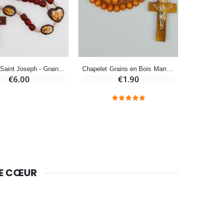
-10%
Bougie de Neuvaine Contre le Mal - Saint Michel
€4.95
€5.50
-25%
Chapelet Saint Joseph - Grains en Bois
Chapelet Grains en Bois Marron sur Corde
Lot de 20 Bougies de Neuvaine Blanches
€6.00
€1.90
€58.50
€78.00
Huile d'Onction
€9.90
DE CŒUR
Bougie Neuvaine pour une Guérison - 17.5cm
€4.90