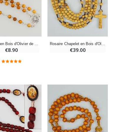
-20%
Eau de Lourdes 1 Litre
€9.60
€12.00
Chapelet en Bois d'Olivier de Saint Benoit
Rosaire Chapelet en Bois d'Olivier - 110cm
€8.90
€39.00
-20%
Déposez votre Neuvaine à Lourdes
€9.60
€12.00
Bonbons Pastilles Menthe à l'Eau de Lourdes - 130g
€7.90