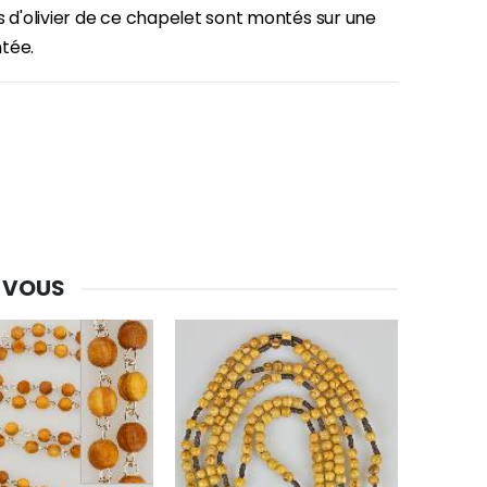
s d'olivier de ce chapelet sont montés sur une
tée.
 VOUS
-30%
Une bougie 150 gr et votre Prière déposées à Lourdes
€7.00
€10.00