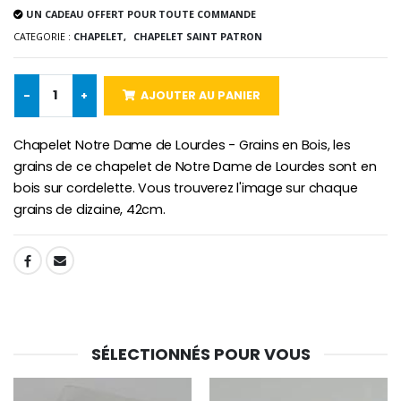
UN CADEAU OFFERT POUR TOUTE COMMANDE
CATEGORIE :
CHAPELET,
CHAPELET SAINT PATRON
-10%
Médaille Miraculeuse Or 9 Carat
Bougie de Neuvaine Contre le Mal - Saint Michel
€130.00
-
+
AJOUTER AU PANIER
€4.95
€5.50
Chapelet Notre Dame de Lourdes - Grains en Bois, les
grains de ce chapelet de Notre Dame de Lourdes sont en
bois sur cordelette. Vous trouverez l'image sur chaque
-25%
Médaille Miraculeuse Rose
Lot de 20 Bougies de Neuvaine Blanches
grains de dizaine, 42cm.
€2.50
€58.50
€78.00
SHARE:
Chapelet de Lourde
Huile d'Onction
€5.00
€9.90
SÉLECTIONNÉS POUR VOUS