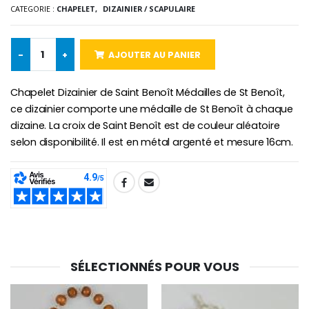
CATEGORIE :
CHAPELET,
DIZAINIER / SCAPULAIRE
-
+
AJOUTER AU PANIER
-10%
Médaille Miraculeuse Or 9 Carat
Bougie de Neuvaine Contre le Mal - Saint Michel
€130.00
€4.95
€5.50
Chapelet Dizainier de Saint Benoît Médailles de St Benoît,
ce dizainier comporte une médaille de St Benoît à chaque
dizaine. La croix de Saint Benoît est de couleur aléatoire
selon disponibilité. Il est en métal argenté et mesure 16cm.
-25%
Médaille Miraculeuse Rose
Lot de 20 Bougies de Neuvaine Blanches
€2.50
€58.50
€78.00
SHARE:
Chapelet de Lourde
Huile d'Onction
€5.00
€9.90
SÉLECTIONNÉS POUR VOUS