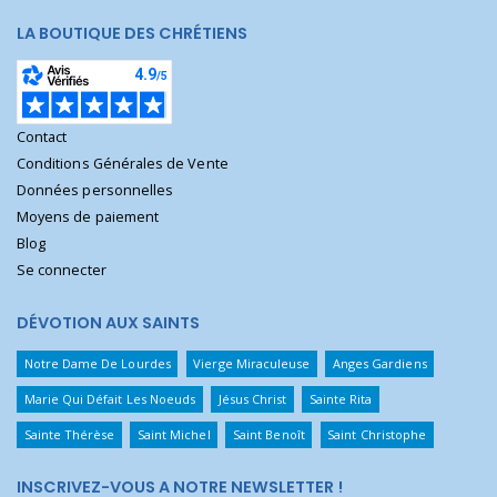
LA BOUTIQUE DES CHRÉTIENS
Contact
Conditions Générales de Vente
Données personnelles
Moyens de paiement
Blog
Se connecter
DÉVOTION AUX SAINTS
Notre Dame De Lourdes
Vierge Miraculeuse
Anges Gardiens
Marie Qui Défait Les Noeuds
Jésus Christ
Sainte Rita
Sainte Thérèse
Saint Michel
Saint Benoît
Saint Christophe
INSCRIVEZ-VOUS A NOTRE NEWSLETTER !