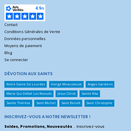
Contact
Conditions Générales de Vente
Données personnelles
Moyens de paiement
Blog
Se connecter
DÉVOTION AUX SAINTS
Notre Dame De Lourdes
Vierge Miraculeuse
Anges Gardiens
Marie Qui Défait Les Noeuds
Jésus Christ
Sainte Rita
Sainte Thérèse
Saint Michel
Saint Benoît
Saint Christophe
INSCRIVEZ-VOUS A NOTRE NEWSLETTER !
Soldes, Promotions, Nouveautés
... Inscrivez-vous