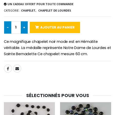
UN CADEAU OFFERT POUR TOUTE COMMANDE
CATEGORIE :
CHAPELET,
CHAPELET DE LOURDES
-10%
Médaille Miraculeuse Or 9 Carat
Bougie de Neuvaine Contre le Mal - Saint Michel
€130.00
-
+
AJOUTER AU PANIER
€4.95
€5.50
Ce magnifique chapelet noir mode est en Hématite
véritable. La médaille représente Notre Dame de Lourdes et
Sainte Bernadette Ce chapelet mesure 60 cm.
-25%
Médaille Miraculeuse Rose
Lot de 20 Bougies de Neuvaine Blanches
€2.50
€58.50
€78.00
SHARE:
Chapelet de Lourde
Huile d'Onction
€5.00
€9.90
SÉLECTIONNÉS POUR VOUS