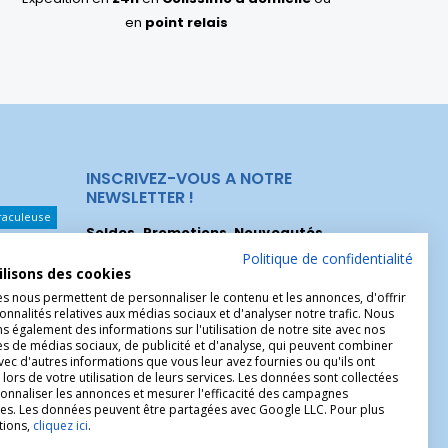
en
point relais
INSCRIVEZ-VOUS A NOTRE
NEWSLETTER !
raculeuse
Soldes, Promotions, Nouveautés
...
Les Noeuds
Inscrivez-vous maintenant pour recevoir
Politique de confidentialité
ilisons des cookies
nos meilleures offres.
hérèse
es nous permettent de personnaliser le contenu et les annonces, d'offrir
onnalités relatives aux médias sociaux et d'analyser notre trafic. Nous
Christophe
 également des informations sur l'utilisation de notre site avec nos
es de médias sociaux, de publicité et d'analyse, qui peuvent combiner
avec d'autres informations que vous leur avez fournies ou qu'ils ont
 lors de votre utilisation de leurs services. Les données sont collectées
onnaliser les annonces et mesurer l'efficacité des campagnes
ires. Les données peuvent être partagées avec Google LLC. Pour plus
tions,
cliquez ici
.