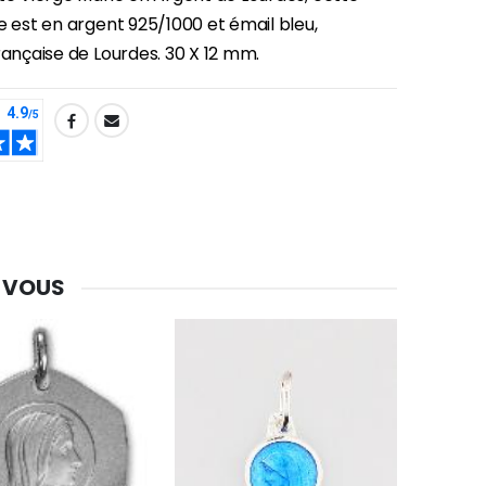
e est en argent 925/1000 et émail bleu,
rançaise de Lourdes. 30 X 12 mm.
 VOUS
-30%
Une bougie 150 gr et votre Prière déposées à Lourdes