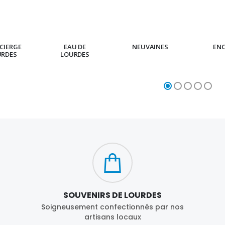
€23.00
€4.90
CIERGE
EAU DE
NEUVAINES
EN
URDES
LOURDES
SOUVENIRS DE LOURDES
Soigneusement confectionnés par nos
artisans locaux