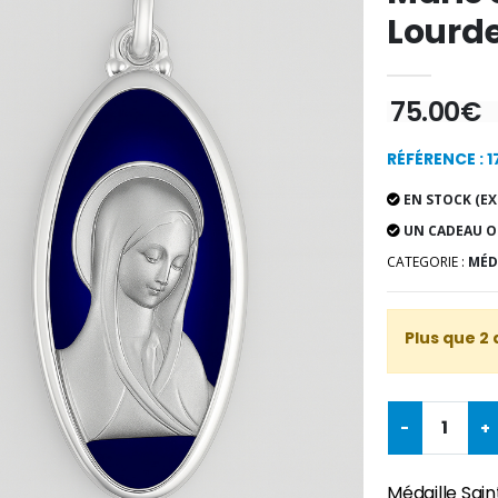
Lourd
75.00€
RÉFÉRENCE : 
EN STOCK (EX
UN CADEAU O
CATEGORIE :
MÉD
Plus que 2 
-
+
Médaille Sain