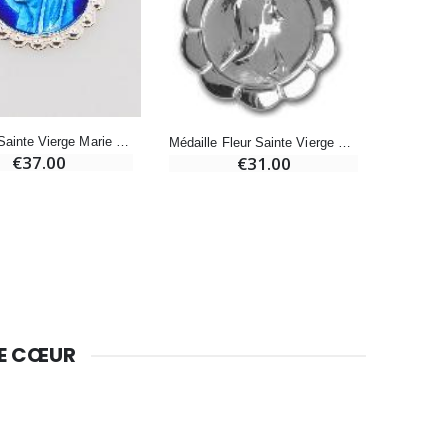
-10%
Bougie de Neuvaine Contre le Mal - Saint Michel
€4.95
€5.50
Médaille Sainte Vierge Marie en Argent et Email -16mm
Médaille Fleur Sainte Vierge Marie - Argent 925/1000
€37.00
€31.00
-25%
Lot de 20 Bougies de Neuvaine Blanches
€58.50
€78.00
Huile d'Onction
€9.90
DE CŒUR
Bougie Neuvaine pour une Guérison - 17.5cm