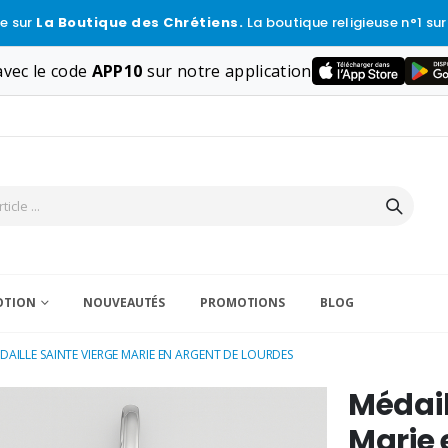
e sur
La Boutique des Chrétiens.
La boutique religieuse n°1 sur
vec le code
APP10
sur notre application
VOTION
NOUVEAUTÉS
PROMOTIONS
BLOG
DAILLE SAINTE VIERGE MARIE EN ARGENT DE LOURDES
Médail
Marie 