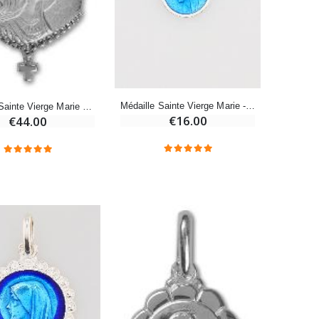
€7.00
€10.00
-20%
Eau de Lourdes 1 Litre
€9.60
€12.00
Médaille Sainte Vierge Marie - Argent Massif - 8mm
Médaille Sainte Vierge Marie en Argent 925/1000
€16.00
€44.00
-20%
Déposez votre Neuvaine à Lourdes
€9.60
€12.00
Bonbons Pastilles Menthe à l'Eau de Lourdes - 130g
€7.90