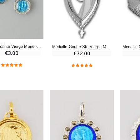
€7.00
€10.00
-20%
-10%
Eau de Lourdes 1 Litre
Statue Vierge Miraculeuse Lumineuse
€9.60
€13.50
€12.00
€15.00
Médaille Sainte Vierge Marie - Argent - 7mm
Médaille Goutte Ste Vierge Marie en Argent de Lourdes
€3.00
€72.00
-20%
Coffret Encens Benjoin + Charbon + Brûle-encens
Déposez votre Neuvaine à Lourdes
€21.90
€9.60
€12.00
Encens d'Eglise Pontifical 250g
Bonbons Pastilles Menthe à l'Eau de Lourdes - 130g
€12.90
€7.90