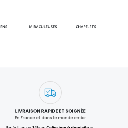
€4.90
CENS
MIRACULEUSES
CHAPELETS
IC
LIVRAISON RAPIDE ET SOIGNÉE
En France et dans le monde entier
Expédition en
24h
en
Colissimo à domicile
ou