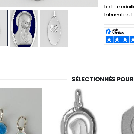
belle médaill
fabrication f
SHARE:
SÉLECTIONNÉS POUR
-30%
6 Bougies Teintées Masse Couleur Blanche
Une bougie 150 gr et votre Prière déposées à Lourdes
€6.00