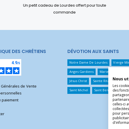
Un petit cadeau de Lourdes offert pour toute
commande
IQUE DES CHRÉTIENS
DÉVOTION AUX SAINTS
Notre Dame De Lourdes
Vierge Mi
Anges Gardiens
Marie Qui Défait 
Nous ut
Jésus Christ
Sainte Rita
Sainte T
Les cooki
s Générales de Vente
des foncti
Saint Michel
Saint Benoît
Saint 
ersonnelles
partageons
partenair
 paiement
celles-ci 
collectées
pour pers
ter
publicita
d'informa