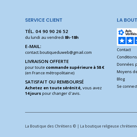
SERVICE CLIENT
LA BOUT
TÉL.
04 90 90 26 52
du lundi au vendredi
8h-18h
E-MAIL:
Contact
contact.boutiqueduweb@gmail.com
Condition
LIVRAISON OFFERTE
Données p
pour toute
commande supérieure à 58 €
Moyens de
(en France métropolitaine)
Blog
SATISFAIT OU REMBOURSÉ
Se connec
Achetez en toute sérénité,
vous avez
14 jours
pour changer d'avis.
La Boutique des Chrétiens © | La boutique religieuse chrétienne