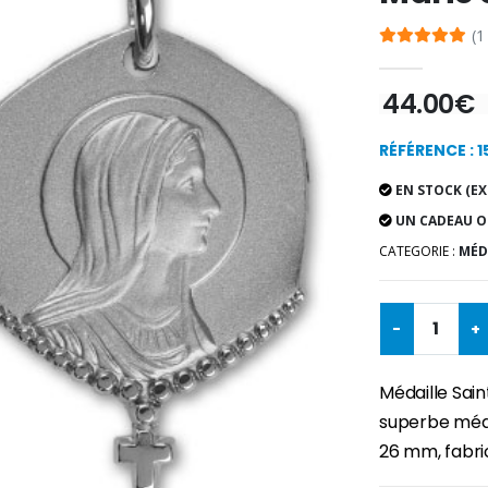
(1
44.00€
RÉFÉRENCE : 1
EN STOCK (EX
UN CADEAU O
CATEGORIE :
MÉD
-
+
Médaille Sai
superbe méda
26 mm, fabric