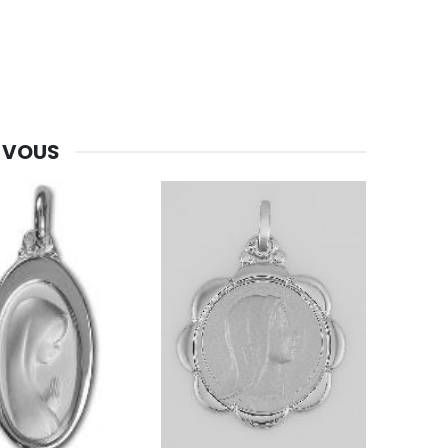
 VOUS
-30%
Une bougie 150 gr et votre Prière déposées à Lourdes