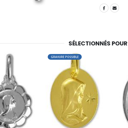
SHARE:
SÉLECTIONNÉS POUR
GRAVURE POSSIBLE
-30%
6 Bougies Teintées Masse Couleur Blanche
Une bougie 150 gr et votre Prière déposées à Lourdes
€6.00