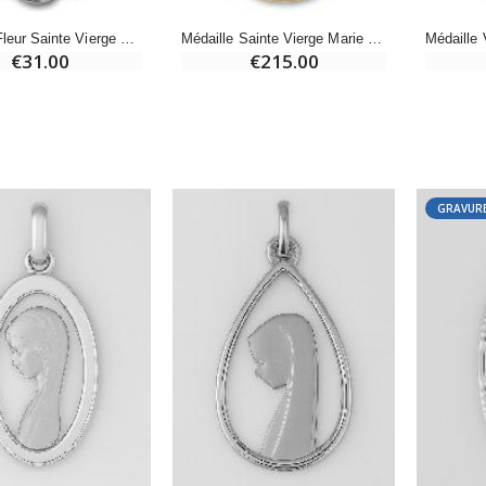
€7.00
€10.00
Médaille Fleur Sainte Vierge Marie - Argent 925/1000
Médaille Sainte Vierge Marie en Or 375/1000
€31.00
€215.00
-20%
-10%
Eau de Lourdes 1 Litre
Statue Vierge Miraculeuse Lumineuse
€9.60
€13.50
€12.00
€15.00
GRAVURE
-20%
Coffret Encens Benjoin + Charbon + Brûle-encens
Déposez votre Neuvaine à Lourdes
€21.90
€9.60
€12.00
Encens d'Eglise Pontifical 250g
Bonbons Pastilles Menthe à l'Eau de Lourdes - 130g
€12.90
€7.90