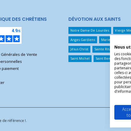
IQUE DES CHRÉTIENS
DÉVOTION AUX SAINTS
Notre Dame De Lourdes
Vierge Mi
Anges Gardiens
Marie Qui Défait 
Nous ut
Jésus Christ
Sainte Rita
Sainte T
Les cooki
s Générales de Vente
des foncti
Saint Michel
Saint Benoît
Saint 
ersonnelles
partageons
partenair
 paiement
celles-ci 
collectées
pour pers
ter
publicita
d'informa
Acce
to
 de référence !.