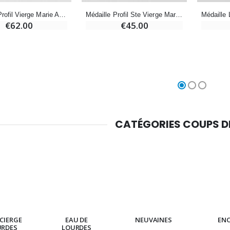
Médaille Profil Vierge Marie Ajourée - Argent 925/1000
Médaille Profil Ste Vierge Marie Ajourée - Argent 925/1000
-10%
Médaille Miraculeuse Or 9 Carats - 10 mm
€62.00
€45.00
Bougie de Neuvaine Contre le Mal - Saint Michel
€130.00
€4.95
€5.50
-25%
Médaille Miraculeuse Rose - 19mm
Lot de 20 Bougies de Neuvaine Blanches
€2.50
€58.50
€78.00
CATÉGORIES COUPS 
Chapelet de Lourdes en Bois
Huile d'Onction
€5.00
€9.90
CIERGE
EAU DE
NEUVAINES
EN
Croix Enfant en Bois Eglise Papillons et Arc-en-ciel 15 cm
Bougie Neuvaine pour une Guérison - 17.5cm
URDES
LOURDES