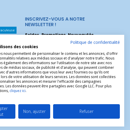
INSCRIVEZ-VOUS A NOTRE
NEWSLETTER !
raculeuse
Soldes, Promotions, Nouveautés
...
Les Noeuds
Inscrivez-vous maintenant pour recevoir
Politique de confidentialité
ilisons des cookies
nos meilleures offres.
hérèse
es nous permettent de personnaliser le contenu et les annonces, d'offrir
onnalités relatives aux médias sociaux et d'analyser notre trafic. Nous
Christophe
 également des informations sur l'utilisation de notre site avec nos
es de médias sociaux, de publicité et d'analyse, qui peuvent combiner
avec d'autres informations que vous leur avez fournies ou qu'ils ont
 lors de votre utilisation de leurs services. Les données sont collectées
onnaliser les annonces et mesurer l'efficacité des campagnes
ires. Les données peuvent être partagées avec Google LLC. Pour plus
tions,
cliquez ici
.
pter
Non, ajuster
Refuser
ut