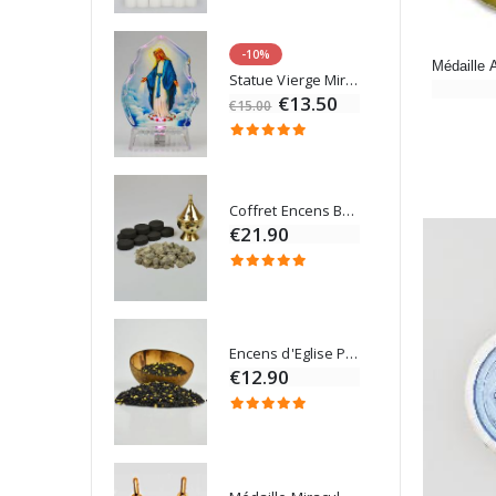
-10%
Eau de Lourdes 1 Litre
Statue Vierge Miraculeuse Lumineuse
€9.60
€13.50
€15.00
Coffret Encens Benjoin + Charbon + Brûle-encens
Déposez votre Neuvaine à Lourdes
€21.90
€9.60
Encens d'Eglise Pontifical 250g
Bonbons Pastilles Menthe à l'Eau de Lourdes - 130g
€12.90