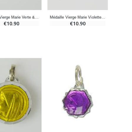
-20%
Médaille Vierge Marie Verte & Eau de Lourdes
Médaille Vierge Marie Violette & Eau de Lourdes
Eau de Lourdes 1 Litre
€10.90
€10.90
€9.60
€12.00
-20%
Déposez votre Neuvaine à Lourdes
€9.60
€12.00
Bonbons Pastilles Menthe à l'Eau de Lourdes - 130g
€7.90
-10%