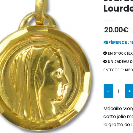
Lourd
20.00€
RÉFÉRENCE : 
EN STOCK (EX
UN CADEAU O
CATEGORIE :
MÉD
-
+
Médaille Vie
cette jolie m
la grotte de 