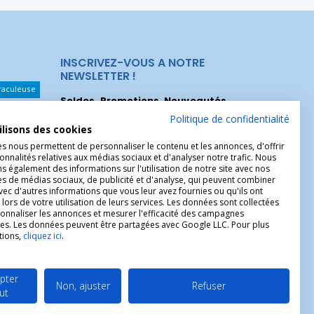
INSCRIVEZ-VOUS A NOTRE
NEWSLETTER !
raculeuse
Soldes, Promotions, Nouveautés
...
Les Noeuds
Inscrivez-vous maintenant pour recevoir
Politique de confidentialité
ilisons des cookies
nos meilleures offres.
hérèse
es nous permettent de personnaliser le contenu et les annonces, d'offrir
Christophe
onnalités relatives aux médias sociaux et d'analyser notre trafic. Nous
 également des informations sur l'utilisation de notre site avec nos
es de médias sociaux, de publicité et d'analyse, qui peuvent combiner
avec d'autres informations que vous leur avez fournies ou qu'ils ont
 lors de votre utilisation de leurs services. Les données sont collectées
onnaliser les annonces et mesurer l'efficacité des campagnes
ires. Les données peuvent être partagées avec Google LLC. Pour plus
tions,
cliquez ici
.
pter
Non, ajuster
Refuser
ut