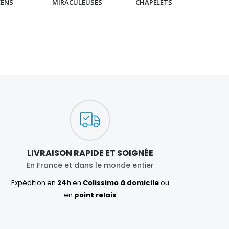
CENS
MIRACULEUSES
CHAPELETS
IC
LIVRAISON RAPIDE ET SOIGNÉE
En France et dans le monde entier
Expédition en
24h
en
Colissimo à domicile
ou
en
point relais