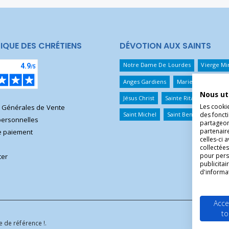
IQUE DES CHRÉTIENS
DÉVOTION AUX SAINTS
Notre Dame De Lourdes
Vierge Mi
Anges Gardiens
Marie Qui Défait 
Nous ut
Jésus Christ
Sainte Rita
Sainte T
Les cooki
s Générales de Vente
Saint Michel
Saint Benoît
Saint 
des foncti
ersonnelles
partageons
partenair
 paiement
celles-ci 
collectées
pour pers
ter
publicita
d'informa
Acce
to
 de référence !.