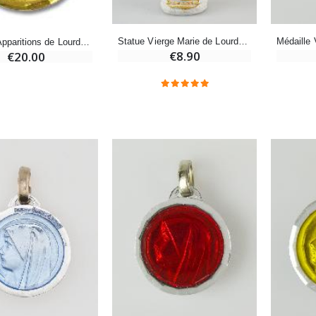
-20%
-10%
Statue Vierge Marie de Lourdes 13 cm
Médaille Apparitions de Lourdes Dorée & Eau de Lourdes
Eau de Lourdes 1 Litre
Statue Vierge Miraculeuse Lumineuse
€8.90
€20.00
€9.60
€13.50
€12.00
€15.00
-20%
Coffret Encens Benjoin + Charbon + Brûle-encens
Déposez votre Neuvaine à Lourdes
€21.90
€9.60
€12.00
Encens d'Eglise Pontifical 250g
Bonbons Pastilles Menthe à l'Eau de Lourdes - 130g
€12.90
€7.90
-10%