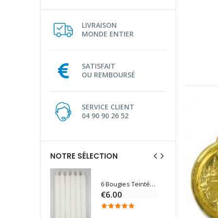
LIVRAISON
MONDE ENTIER
SATISFAIT
OU REMBOURSÉ
SERVICE CLIENT
04 90 90 26 52
NOTRE SÉLECTION
6 Bougies Teintées Masse Couleur Blanche
Une bougie 150 gr et votre Prière déposées à Lourdes
€6.00
€7.00