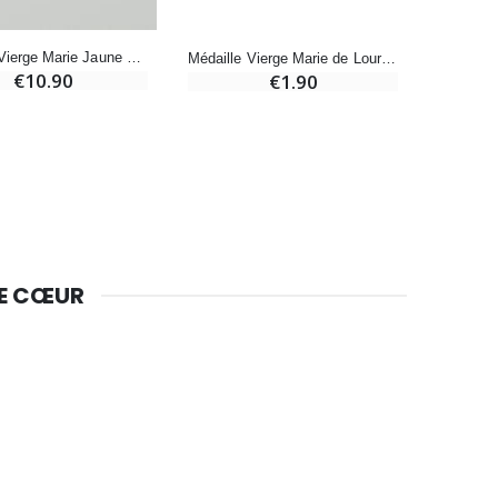
Bougie de Neuvaine Contre le Mal - Saint Michel
€4.95
€5.50
Médaille Vierge Marie Jaune & Eau de Lourdes
Médaille Vierge Marie de Lourdes 8 mm - Violette
€10.90
€1.90
-25%
Lot de 20 Bougies de Neuvaine Blanches
€58.50
€78.00
DE CŒUR
Huile d'Onction
€9.90
Bougie Neuvaine pour une Guérison - 17.5cm
€4.90