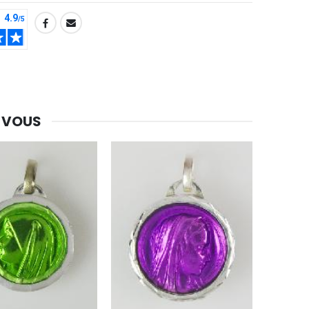
 VOUS
-30%
Une bougie 150 gr et votre Prière déposées à Lourdes
€7.00
€10.00