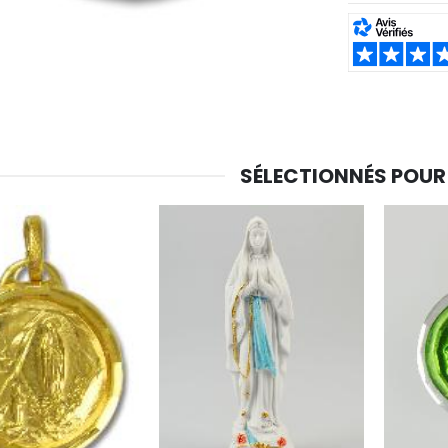
SHARE:
SÉLECTIONNÉS POUR
-30%
6 Bougies Teintées Masse Couleur Blanche
Une bougie 150 gr et votre Prière déposées à Lourdes
€6.00
€7.00
€10.00