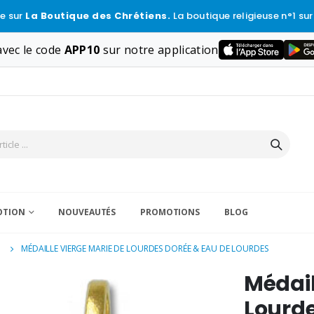
e sur
La Boutique des Chrétiens.
La boutique religieuse n°1 sur
vec le code
APP10
sur notre application
VOTION
NOUVEAUTÉS
PROMOTIONS
BLOG
E
MÉDAILLE VIERGE MARIE DE LOURDES DORÉE & EAU DE LOURDES
Médail
Lourde