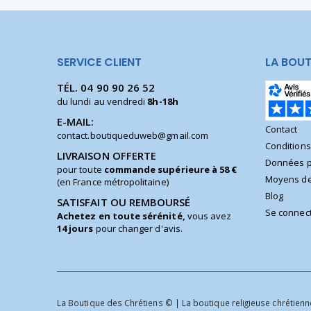
SERVICE CLIENT
LA BOUT
TÉL.
04 90 90 26 52
du lundi au vendredi
8h-18h
E-MAIL:
Contact
contact.boutiqueduweb@gmail.com
Condition
LIVRAISON OFFERTE
Données p
pour toute
commande supérieure à 58 €
Moyens de
(en France métropolitaine)
Blog
SATISFAIT OU REMBOURSÉ
Se connec
Achetez en toute sérénité,
vous avez
14 jours
pour changer d'avis.
La Boutique des Chrétiens © | La boutique religieuse chrétienne