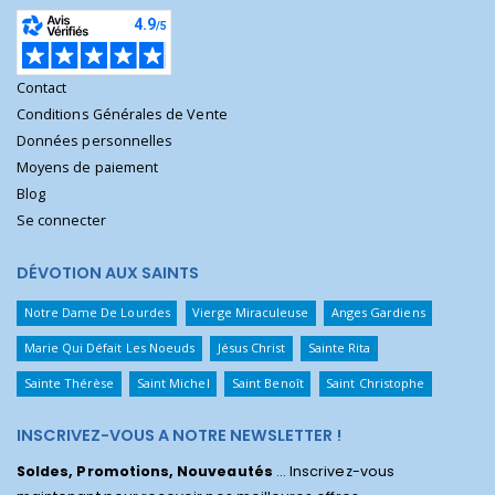
Contact
Conditions Générales de Vente
Données personnelles
Moyens de paiement
Blog
Se connecter
DÉVOTION AUX SAINTS
Notre Dame De Lourdes
Vierge Miraculeuse
Anges Gardiens
Marie Qui Défait Les Noeuds
Jésus Christ
Sainte Rita
Sainte Thérèse
Saint Michel
Saint Benoît
Saint Christophe
INSCRIVEZ-VOUS A NOTRE NEWSLETTER !
Soldes, Promotions, Nouveautés
... Inscrivez-vous