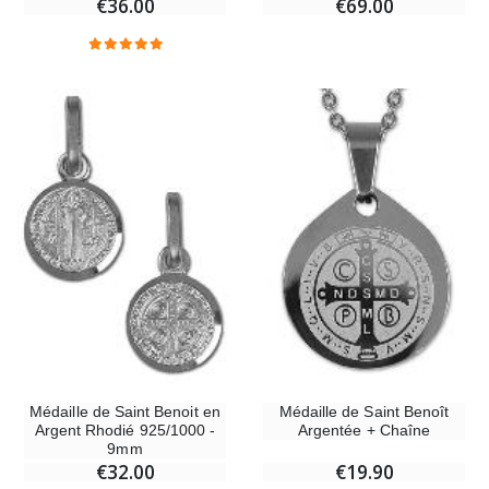
€36.00
€69.00
-20%
Coffret Encens Benjoin + Charbon + Brûle-encens
Déposez votre Neuvaine à Lourdes
€21.90
€9.60
€12.00
Encens d'Eglise Pontifical 250g
Bonbons Pastilles Menthe à l'Eau de Lourdes - 130g
€12.90
€7.90
-10%
Médaille Miraculeuse Or 9 Carats - 10 mm
Bougie de Neuvaine Contre le Mal - Saint Michel
€130.00
€4.95
€5.50
Médaille de Saint Benoit en
Médaille de Saint Benoît
Argent Rhodié 925/1000 -
Argentée + Chaîne
9mm
-25%
€32.00
€19.90
Médaille Miraculeuse Rose - 19mm