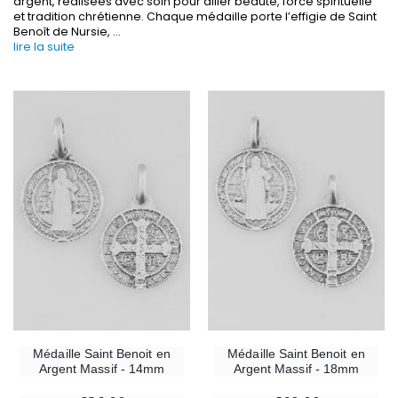
argent, réalisées avec soin pour allier beauté, force spirituelle
et tradition chrétienne. Chaque médaille porte l’effigie de Saint
Benoît de Nursie,
...
lire la suite
-30%
6 Bougies Teintées Masse Couleur Blanche
Une bougie 150 gr et votre Prière déposées à L
€6.00
€7.00
€10.00
-10%
-20%
Statue Vierge Miraculeuse Lumineuse
Eau de Lourdes 1 
Médaille Saint Benoit en
Médaille Saint Benoit en
€13.50
€9.60
€15.00
€12.00
Argent Massif - 14mm
Argent Massif - 18mm