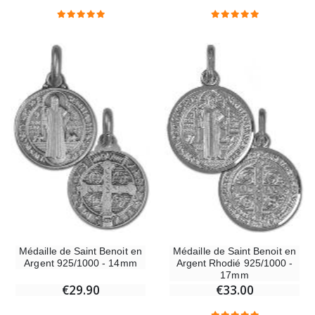
Lot de 20 Bougies
€2.50
€58.50
€78.00
Chapelet de Lourdes en Bois
Huile d'Onction
€5.00
€9.90
Croix Enfant en Bois Eglise Papillons et Arc-en-ciel 15 cm
Bougie Neuvaine pou
€23.00
€4.90
Médaille de Saint Benoit en
Médaille de Saint Benoit en
Argent 925/1000 - 14mm
Argent Rhodié 925/1000 -
17mm
€29.90
€33.00