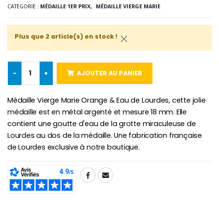
CATEGORIE :
MÉDAILLE 1ER PRIX,
MÉDAILLE VIERGE MARIE
-10%
Médaille Miraculeuse Or 9 Carat
Plus que 2 article(s) en stock !
Bougie de Neuvaine Contre le Mal - Saint Michel
€130.00
€4.95
€5.50
-
+
AJOUTER AU PANIER
-25%
Médaille Miraculeuse Rose
Médaille Vierge Marie Orange & Eau de Lourdes, cette jolie
Lot de 20 Bougies de Neuvaine Blanches
€2.50
€58.50
médaille est en métal argenté et mesure 18 mm. Elle
€78.00
contient une goutte d'eau de la grotte miraculeuse de
Lourdes au dos de la médaille. Une fabrication française
de Lourdes exclusive à notre boutique.
Chapelet de Lourde
Huile d'Onction
€5.00
€9.90
SHARE: