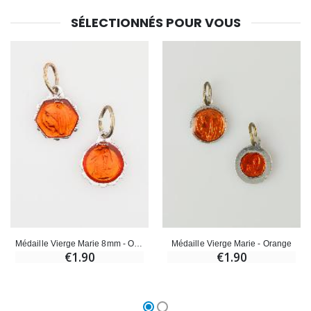
Croix Enfant en Bois Eglise Papillons et Arc-en-ciel 15 cm
Bougie Neuvaine pour une Guérison - 17.5cm
€23.00
€4.90
SÉLECTIONNÉS POUR VOUS
Médaille Vierge Marie 8mm - Orange
Médaille Vierge Marie - Orange
€1.90
€1.90