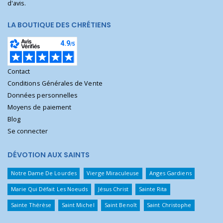
d'avis.
LA BOUTIQUE DES CHRÉTIENS
Contact
Conditions Générales de Vente
Données personnelles
Moyens de paiement
Blog
Se connecter
DÉVOTION AUX SAINTS
Notre Dame De Lourdes
Vierge Miraculeuse
Anges Gardiens
Marie Qui Défait Les Noeuds
Jésus Christ
Sainte Rita
Sainte Thérèse
Saint Michel
Saint Benoît
Saint Christophe