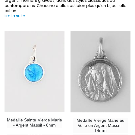
argent, finement gravées, dans des styles classiques ou
contemporains. Chacune d’elles est bien plus qu’un bijou : elle
est un
...
lire la suite
-30%
6 Bougies Teintées Masse Couleur Blanche
Une bougie 150 gr et votre Prière déposées à L
€6.00
€7.00
€10.00
-10%
-20%
Statue Vierge Miraculeuse Lumineuse
Eau de Lourdes 1 
Médaille Sainte Vierge Marie
Médaille Vierge Marie au
€13.50
€9.60
€15.00
€12.00
- Argent Massif - 8mm
Voile en Argent Massif -
14mm