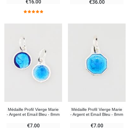
€16.00
€36.00
-20%
Coffret Encens Benjoin + Charbon + Brûle-encens
Déposez votre Neuvaine à Lourdes
€21.90
€9.60
€12.00
Encens d'Eglise Pontifical 250g
Bonbons Pastilles Menthe à l'Eau de Lourdes - 130g
€12.90
€7.90
-10%
Médaille Miraculeuse Or 9 Carats - 10 mm
Bougie de Neuvaine Contre le Mal - Saint Michel
€130.00
€4.95
€5.50
Médaille Profil Vierge Marie
Médaille Profil Vierge Marie
- Argent et Email Bleu - 8mm
- Argent et Email Bleu - 8mm
-25%
€7.00
€7.00
Médaille Miraculeuse Rose - 19mm