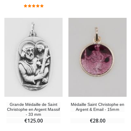
Lot de 20 Bougies
€2.50
€58.50
€78.00
Chapelet de Lourdes en Bois
Huile d'Onction
€5.00
€9.90
Croix Enfant en Bois Eglise Papillons et Arc-en-ciel 15 cm
Bougie Neuvaine pou
€23.00
€4.90
Grande Médaille de Saint
Médaille Saint Christophe en
Christophe en Argent Massif
Argent & Email - 15mm
- 33 mm
€125.00
€28.00