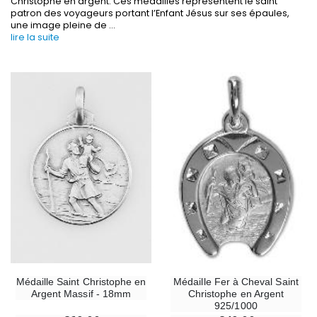
Christophe en argent. Ces médailles représentent le saint
patron des voyageurs portant l’Enfant Jésus sur ses épaules,
une image pleine de
...
lire la suite
-30%
6 Bougies Teintées Masse Couleur Blanche
Une bougie 150 gr et votre Prière déposées à L
€6.00
€7.00
€10.00
-10%
-20%
Statue Vierge Miraculeuse Lumineuse
Eau de Lourdes 1 
Médaille Saint Christophe en
Médaille Fer à Cheval Saint
€13.50
€9.60
€15.00
€12.00
Argent Massif - 18mm
Christophe en Argent
925/1000