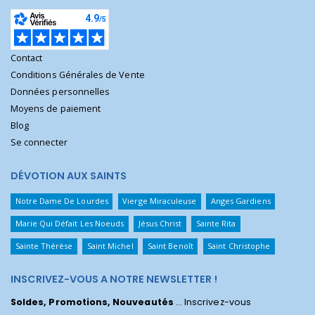
Contact
Conditions Générales de Vente
Données personnelles
Moyens de paiement
Blog
Se connecter
DÉVOTION AUX SAINTS
Notre Dame De Lourdes
Vierge Miraculeuse
Anges Gardiens
Marie Qui Défait Les Noeuds
Jésus Christ
Sainte Rita
Sainte Thérèse
Saint Michel
Saint Benoît
Saint Christophe
INSCRIVEZ-VOUS A NOTRE NEWSLETTER !
Soldes, Promotions, Nouveautés
... Inscrivez-vous