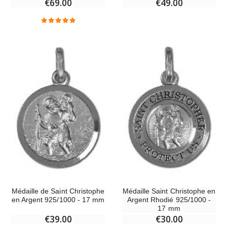
€69.00
€49.00
-20%
Coffret Encens Benjoin + Charbon + Brûle-encens
Déposez votre Neuvaine à Lourdes
€21.90
€9.60
€12.00
Encens d'Eglise Pontifical 250g
Bonbons Pastilles Menthe à l'Eau de Lourdes - 130g
€12.90
€7.90
-10%
Médaille Miraculeuse Or 9 Carats - 10 mm
Bougie de Neuvaine Contre le Mal - Saint Michel
€130.00
€4.95
€5.50
Médaille de Saint Christophe
Médaille Saint Christophe en
en Argent 925/1000 - 17 mm
Argent Rhodié 925/1000 -
17 mm
-25%
€39.00
€30.00
Médaille Miraculeuse Rose - 19mm