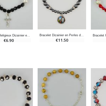
€12.90
€7.90
-10%
Médaille Miraculeuse Or 9 Carats - 10 mm
Bougie de Neuvaine Contre le Mal - Saint Michel
€130.00
Bracelet Dizainier en Perles d'Hématite et Cristal Noir
Bracelet Religieux Dizainier en Perles Strass & Cristal Noir
€4.95
€5.50
€11.50
€6.90
-25%
Médaille Miraculeuse Rose - 19mm
Lot de 20 Bougies de Neuvaine Blanches
€2.50
€58.50
€78.00
Chapelet de Lourdes en Bois
Huile d'Onction
€5.00
€9.90