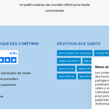
Un petit cadeau de Lourdes offert pour toute
commande
IQUE DES CHRÉTIENS
DÉVOTION AUX SAINTS
Notre Dame De Lourdes
Vierge Mi
Anges Gardiens
Marie Qui Défait 
Nous ut
Jésus Christ
Sainte Rita
Sainte T
Les cooki
s Générales de Vente
Saint Michel
Saint Benoît
Saint 
des foncti
ersonnelles
partageons
partenair
 paiement
celles-ci 
collectées
pour pers
ter
publicita
d'informa