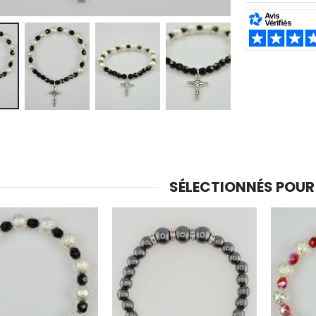
-30%
SHARE:
6 Bougies Teintées Masse Couleur Blanche
Une bougie 150 gr et votre Prière déposées à Lourdes
€6.00
€7.00
€10.00
-20%
-10%
Eau de Lourdes 1 Litre
Statue Vierge Miraculeuse Lumineuse
€9.60
€13.50
€12.00
€15.00
SÉLECTIONNÉS POUR
-20%
Coffret Encens Benjoin + Charbon + Brûle-encens
Déposez votre Neuvaine à Lourdes
€21.90
€9.60
€12.00
Encens d'Eglise Pontifical 250g
Bonbons Pastilles Menthe à l'Eau de Lourdes - 130g