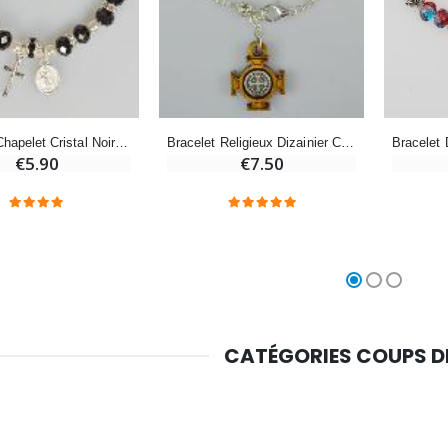
Croix Enfant en Bois Eglise Papillons et Arc-en-ciel 15 cm
Bougie Neuvaine pour une Guérison - 17.5cm
€23.00
€4.90
Bracelet Chapelet Cristal Noir + Médaille de Lourdes + Croix
Bracelet Religieux Dizainier Croix de Saint Benoît
€5.90
€7.50
CATÉGORIES COUPS 