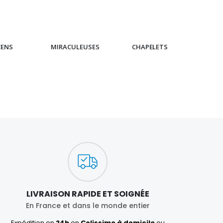
CENS
MIRACULEUSES
CHAPELETS
IC
LIVRAISON RAPIDE ET SOIGNÉE
En France et dans le monde entier
Expédition en
24h
en
Colissimo à domicile
ou