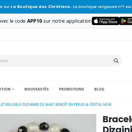
e sur
La Boutique des Chrétiens.
La boutique religieuse n°1 sur
vec le code
APP10
sur notre application
VOTION
NOUVEAUTÉS
PROMOTIONS
BLOG
ET RELIGIEUX DIZAINIER DE SAINT BENOÎT EN PERLES & CRISTAL NOIR
Bracel
Dizain