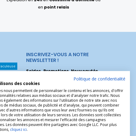
en
point relais
INSCRIVEZ-VOUS A NOTRE
NEWSLETTER !
raculeuse
Soldes, Promotions, Nouveautés
...
Les Noeuds
Inscrivez-vous maintenant pour recevoir
Politique de confidentialité
ilisons des cookies
nos meilleures offres.
hérèse
es nous permettent de personnaliser le contenu et les annonces, d'offrir
Christophe
onnalités relatives aux médias sociaux et d'analyser notre trafic. Nous
 également des informations sur l'utilisation de notre site avec nos
es de médias sociaux, de publicité et d'analyse, qui peuvent combiner
avec d'autres informations que vous leur avez fournies ou qu'ils ont
 lors de votre utilisation de leurs services. Les données sont collectées
onnaliser les annonces et mesurer l'efficacité des campagnes
ires. Les données peuvent être partagées avec Google LLC. Pour plus
tions,
cliquez ici
.