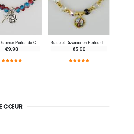
Bougie Neuvaine pour une Guérison - 17.5cm
€4.90
Bracelet Dizainier Perles de Cristal et Perles d'Argent
Bracelet Dizainier en Perles de Cristal et Or
€9.90
€5.90
DE CŒUR