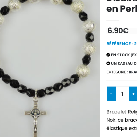
en Perl
6.90€
RÉFÉRENCE : 2
EN STOCK (EX
UN CADEAU O
CATEGORIE :
BRA
-
+
Bracelet Reli
Noir, ce brace
élastique ext