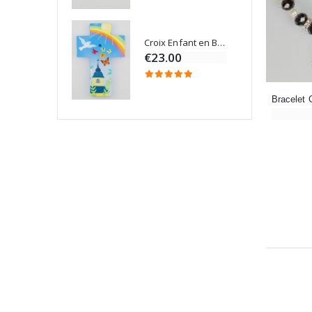
Croix Enfant en Bois Eglise Papillons et Arc-en-ciel 15 cm
Bougie Neuvaine pour une Guérison - 17.5cm
€23.00