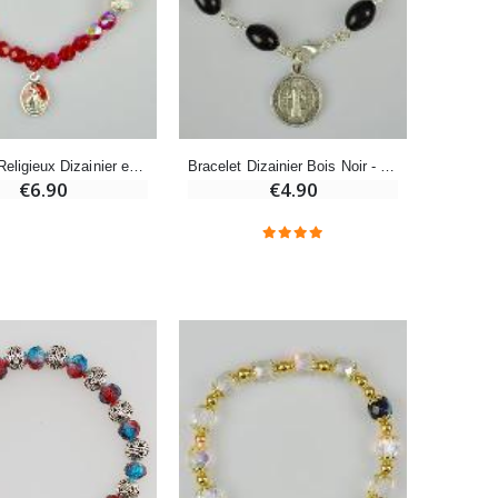
€7.90
-10%
Bougie de Neuvaine Contre le Mal - Saint Michel
Bracelet Religieux Dizainier en Perles Strass & Cristal Rouge
Bracelet Dizainier Bois Noir - Croix et Médaille de Saint Benoît
€4.95
€5.50
€6.90
€4.90
-25%
Lot de 20 Bougies de Neuvaine Blanches
€58.50
€78.00
Huile d'Onction
€9.90