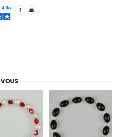
-30%
Une bougie 150 gr et votre Prière déposées à Lourdes
€7.00
€10.00
-20%
Eau de Lourdes 1 Litre
€9.60
€12.00
 VOUS
-20%
Déposez votre Neuvaine à Lourdes
€9.60
€12.00
Bonbons Pastilles Menthe à l'Eau de Lourdes - 130g