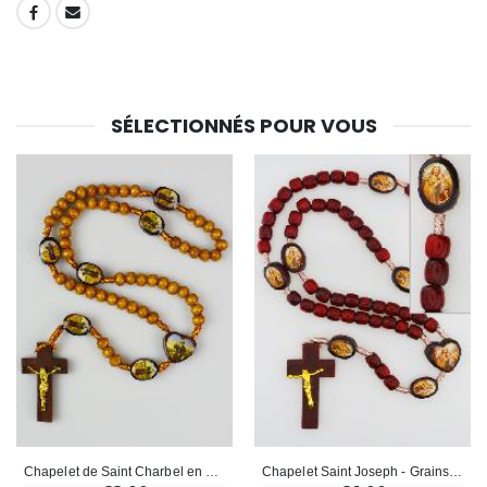
SHARE:
Croix Enfant en Bois Eglise Papillons et Arc-en-ciel 15 cm
Bougie Neuvaine pour une Guérison - 17.5cm
€23.00
€4.90
SÉLECTIONNÉS POUR VOUS
Chapelet de Saint Charbel en Bois & Corde
Chapelet Saint Joseph - Grains en Bois