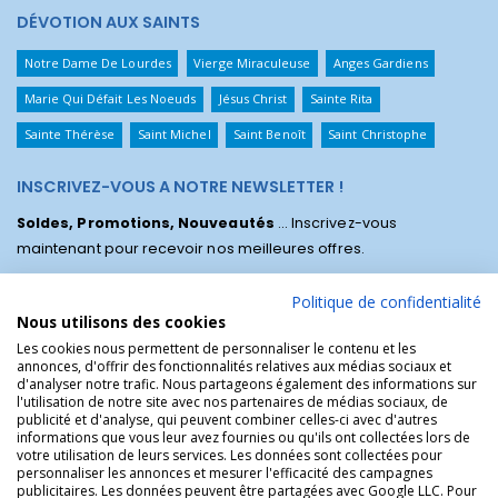
DÉVOTION AUX SAINTS
Notre Dame De Lourdes
Vierge Miraculeuse
Anges Gardiens
Marie Qui Défait Les Noeuds
Jésus Christ
Sainte Rita
Sainte Thérèse
Saint Michel
Saint Benoît
Saint Christophe
INSCRIVEZ-VOUS A NOTRE NEWSLETTER !
Soldes, Promotions, Nouveautés
... Inscrivez-vous
maintenant pour recevoir nos meilleures offres.
Politique de confidentialité
Nous utilisons des cookies
Les cookies nous permettent de personnaliser le contenu et les
annonces, d'offrir des fonctionnalités relatives aux médias sociaux et
d'analyser notre trafic. Nous partageons également des informations sur
l'utilisation de notre site avec nos partenaires de médias sociaux, de
publicité et d'analyse, qui peuvent combiner celles-ci avec d'autres
informations que vous leur avez fournies ou qu'ils ont collectées lors de
votre utilisation de leurs services. Les données sont collectées pour
personnaliser les annonces et mesurer l'efficacité des campagnes
La Boutique des Chrétiens © | La boutique religieuse chrétienne de
publicitaires. Les données peuvent être partagées avec Google LLC. Pour