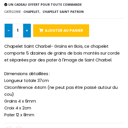
UN CADEAU OFFERT POUR TOUTE COMMANDE
CATEGORIE :
CHAPELET,
CHAPELET SAINT PATRON
-10%
Médaille Miraculeuse Or 9 Carat
Bougie de Neuvaine Contre le Mal - Saint Michel
€130.00
-
+
AJOUTER AU PANIER
€4.95
€5.50
Chapelet Saint Charbel- Grains en Bois, ce chapelet
comporte 5 dizaines de grains de bois montés sur corde
et séparées par des pater à l'image de Saint Charbel.
-25%
Médaille Miraculeuse Rose
Lot de 20 Bougies de Neuvaine Blanches
€2.50
€58.50
€78.00
Dimensions détaillées :
Longueur totale 37cm
Circonférence 44cm (ne peut pas être passé autour du
cou)
Chapelet de Lourde
Huile d'Onction
Grains 4 x 6mm
€5.00
€9.90
Croix 4 x 2cm
Pater 12 x 8mm