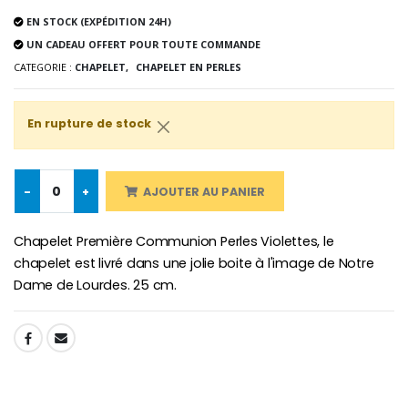
EN STOCK (EXPÉDITION 24H)
UN CADEAU OFFERT POUR TOUTE COMMANDE
CATEGORIE :
CHAPELET,
CHAPELET EN PERLES
-10%
Médaille Miraculeuse Or 9 Carat
Bougie de Neuvaine Contre le Mal - Saint Michel
€130.00
€4.95
€5.50
En rupture de stock
-25%
-
+
AJOUTER AU PANIER
Médaille Miraculeuse Rose
Lot de 20 Bougies de Neuvaine Blanches
€2.50
€58.50
€78.00
Chapelet Première Communion Perles Violettes, le
chapelet est livré dans une jolie boite à l'image de Notre
Dame de Lourdes. 25 cm.
Chapelet de Lourde
Huile d'Onction
€5.00
€9.90
SHARE: