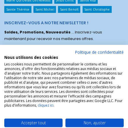
Marie Qui Défait Les Noeuds
Jésus Christ
Sainte Rita
Sainte Thérèse
Saint Michel
Saint Benoît
Saint Christophe
INSCRIVEZ-VOUS A NOTRE NEWSLETTER !
Soldes, Promotions, Nouveautés
... Inscrivez-vous
maintenant pour recevoir nos meilleures offres.
Politique de confidentialité
Nous utilisons des cookies
Les cookies nous permettent de personnaliser le contenu et les
annonces, d'offrir des fonctionnalités relatives aux médias sociaux et
d'analyser notre trafic. Nous partageons également des informations sur
l'utilisation de notre site avec nos partenaires de médias sociaux, de
publicité et d'analyse, qui peuvent combiner celles-ci avec d'autres
informations que vous leur avez fournies ou qu'ils ont collectées lors de
votre utilisation de leurs services. Les données sont collectées pour
personnaliser les annonces et mesurer l'efficacité des campagnes
La Boutique des Chrétiens © | La boutique religieuse chrétienne de
publicitaires. Les données peuvent être partagées avec Google LLC. Pour
référence !.
plus d'informations,
cliquez ici
.
Accepter tout
Non, ajuster