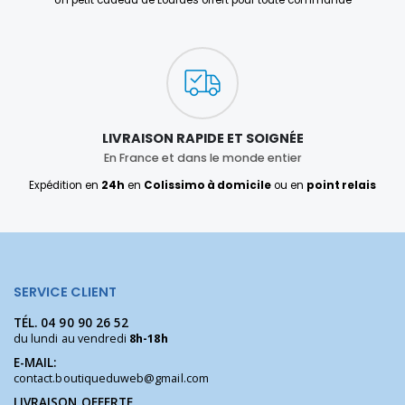
Un petit cadeau de Lourdes offert pour toute commande
LIVRAISON RAPIDE ET SOIGNÉE
En France et dans le monde entier
Expédition en
24h
en
Colissimo à domicile
ou en
point relais
SERVICE CLIENT
TÉL.
04 90 90 26 52
du lundi au vendredi
8h-18h
E-MAIL:
contact.boutiqueduweb@gmail.com
LIVRAISON OFFERTE