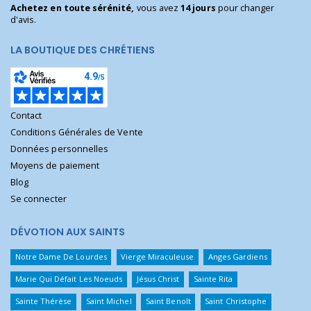
Achetez en toute sérénité,
vous avez
14 jours
pour changer
d'avis.
LA BOUTIQUE DES CHRÉTIENS
Contact
Conditions Générales de Vente
Données personnelles
Moyens de paiement
Blog
Se connecter
DÉVOTION AUX SAINTS
Notre Dame De Lourdes
Vierge Miraculeuse
Anges Gardiens
Marie Qui Défait Les Noeuds
Jésus Christ
Sainte Rita
Sainte Thérèse
Saint Michel
Saint Benoît
Saint Christophe