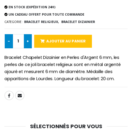
EN STOCK (EXPÉDITION 24H)
UN CADEAU OFFERT POUR TOUTE COMMANDE
CATEGORIE :
BRACELET RELIGIEUX,
BRACELET DIZAINIER
Croix Enfant en Bois Eglise Papillons et Arc-en-ciel 15 cm
Bougie Neuvaine pour une Guérison - 17.5cm
€23.00
€4.90
-
+
AJOUTER AU PANIER
Bracelet Chapelet Dizainier en Perles d'Argent 6 mm, les
perles de ce joli bracelet religieux sont en métal argenté
ajouré et mesurent 6 mm de diamètre. Médaille des
apparitions de Lourdes. Longueur du bracelet: 20 cm.
SHARE:
SÉLECTIONNÉS POUR VOUS