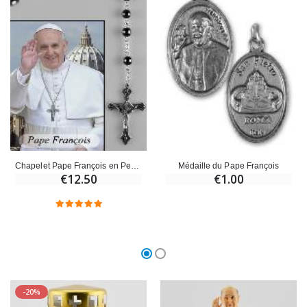
Croix Enfant en Bois Eglise Papillons et Arc-en-ciel 15 cm
Bougie Neuvaine pour une Guérison - 17.5cm
€23.00
€4.90
Chapelet Pape François en Perles Noires
Médaille du Pape François
€12.50
€1.00
-20%