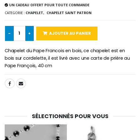
UN CADEAU OFFERT POUR TOUTE COMMANDE
CATEGORIE :
CHAPELET,
CHAPELET SAINT PATRON
-10%
Médaille Miraculeuse Or 9 Carat
Bougie de Neuvaine Contre le Mal - Saint Michel
€130.00
-
+
AJOUTER AU PANIER
€4.95
€5.50
Chapelet du Pape Francois en bois, ce chapelet est en
bois sur cordelette, il est livré avec une carte de prière au
Pape François, 40 cm
-25%
Médaille Miraculeuse Rose
Lot de 20 Bougies de Neuvaine Blanches
€2.50
€58.50
€78.00
SHARE:
Chapelet de Lourde
Huile d'Onction
€5.00
€9.90
SÉLECTIONNÉS POUR VOUS