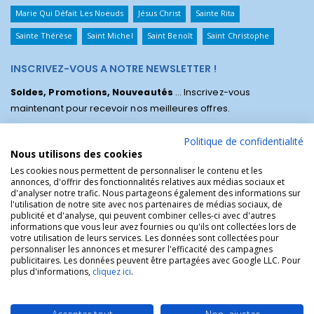
Marie Qui Défait Les Noeuds
Jésus Christ
Sainte Rita
Sainte Thérèse
Saint Michel
Saint Benoît
Saint Christophe
INSCRIVEZ-VOUS A NOTRE NEWSLETTER !
Soldes, Promotions, Nouveautés
... Inscrivez-vous
maintenant pour recevoir nos meilleures offres.
Politique de confidentialité
Nous utilisons des cookies
Les cookies nous permettent de personnaliser le contenu et les
annonces, d'offrir des fonctionnalités relatives aux médias sociaux et
d'analyser notre trafic. Nous partageons également des informations sur
l'utilisation de notre site avec nos partenaires de médias sociaux, de
publicité et d'analyse, qui peuvent combiner celles-ci avec d'autres
informations que vous leur avez fournies ou qu'ils ont collectées lors de
votre utilisation de leurs services. Les données sont collectées pour
personnaliser les annonces et mesurer l'efficacité des campagnes
La Boutique des Chrétiens © | La boutique religieuse chrétienne de
publicitaires. Les données peuvent être partagées avec Google LLC. Pour
référence !.
plus d'informations,
cliquez ici
.