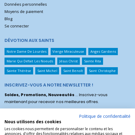
Données personnelles
Moyens de paiement
Blog
Se connecter
DÉVOTION AUX SAINTS
Notre Dame De Lourdes
Vierge Miraculeuse
Anges Gardiens
Marie Qui Défait Les Noeuds
Jésus Christ
Sainte Rita
Sainte Thérèse
Saint Michel
Saint Benoît
Saint Christophe
INSCRIVEZ-VOUS A NOTRE NEWSLETTER !
Soldes, Promotions, Nouveautés
... Inscrivez-vous
maintenant pour recevoir nos meilleures offres.
Politique de confidentialité
Nous utilisons des cookies
Les cookies nous permettent de personnaliser le contenu et les
annonces, d'offrir des fonctionnalités relatives aux médias sociaux et