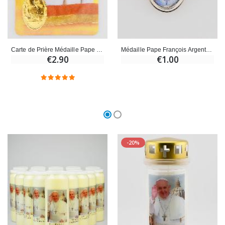
Croix Enfant en Bois Eglise Papillons et Arc-en-ciel 15 cm
Bougie Neuvaine pour une Guérison - 17.5cm
€23.00
€4.90
Carte de Prière Médaille Pape François
Médaille Pape François Argentée - 15mm
€2.90
€1.00
-20%