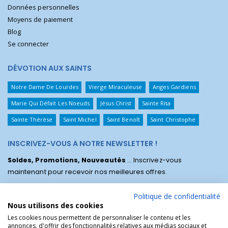
Données personnelles
Moyens de paiement
Blog
Se connecter
DÉVOTION AUX SAINTS
Notre Dame De Lourdes
Vierge Miraculeuse
Anges Gardiens
Marie Qui Défait Les Noeuds
Jésus Christ
Sainte Rita
Sainte Thérèse
Saint Michel
Saint Benoît
Saint Christophe
INSCRIVEZ-VOUS A NOTRE NEWSLETTER !
Soldes, Promotions, Nouveautés
... Inscrivez-vous
maintenant pour recevoir nos meilleures offres.
Politique de confidentialité
Nous utilisons des cookies
Les cookies nous permettent de personnaliser le contenu et les
annonces, d'offrir des fonctionnalités relatives aux médias sociaux et