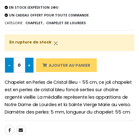
EN STOCK (EXPÉDITION 24H)
UN CADEAU OFFERT POUR TOUTE COMMANDE
CATEGORIE :
CHAPELET,
CHAPELET DE LOURDES
-10%
Médaille Miraculeuse Or 9 Carat
Bougie de Neuvaine Contre le Mal - Saint Michel
€130.00
€4.95
€5.50
En rupture de stock
-25%
-
+
AJOUTER AU PANIER
Médaille Miraculeuse Rose
Lot de 20 Bougies de Neuvaine Blanches
€2.50
€58.50
€78.00
Chapelet en Perles de Cristal Bleu - 55 cm, ce joli chapelet
est en perles de cristal bleu foncé serties sur chaîne
argenté vieillie. La médaille représente les apparitions de
Notre Dame de Lourdes et la Sainte Vierge Marie au verso.
Chapelet de Lourde
Huile d'Onction
Diamètre des perles: 5 mm, longueur du chapelet: 55 cm.
€5.00
€9.90
SHARE: