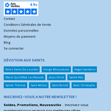
Contact
Conditions Générales de Vente
Données personnelles
Moyens de paiement
Blog
Se connecter
DÉVOTION AUX SAINTS
Notre Dame De Lourdes
Vierge Miraculeuse
Anges Gardiens
Marie Qui Défait Les Noeuds
Jésus Christ
Sainte Rita
Sainte Thérèse
Saint Michel
Saint Benoît
Saint Christophe
INSCRIVEZ-VOUS A NOTRE NEWSLETTER !
Soldes, Promotions, Nouveautés
... Inscrivez-vous
maintenant pour recevoir nos meilleures offres.