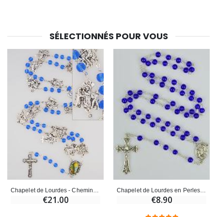
Croix Enfant en Bois Eglise Papillons et Arc-en-ciel 15 cm
Bougie Neuvaine pour une Guérison - 17.5cm
€23.00
€4.90
SÉLECTIONNÉS POUR VOUS
Chapelet de Lourdes - Chemin de Croix en Perles de Cristal Bleu
Chapelet de Lourdes en Perles de Cristal Bleu Foncé Azur de Lourdes - 50 cm
€21.00
€8.90