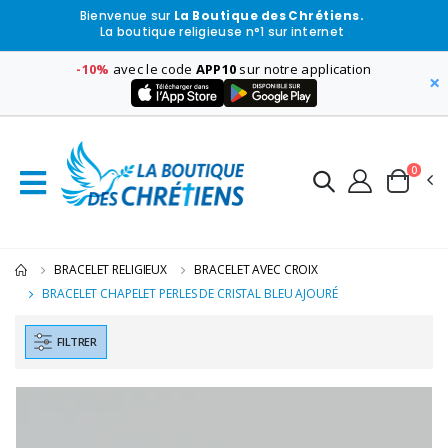
Bienvenue sur
La Boutique des Chrétiens.
La boutique religieuse n°1 sur internet
-10%
avec le code
APP10
sur notre application
×
0
BRACELET RELIGIEUX
BRACELET AVEC CROIX
BRACELET CHAPELET PERLES DE CRISTAL BLEU AJOURÉ
FILTRER