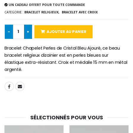
UN CADEAU OFFERT POUR TOUTE COMMANDE
CATEGORIE :
BRACELET RELIGIEUX,
BRACELET AVEC CROIX
Croix Enfant en Bois Eglise Papillons et Arc-en-ciel 15 cm
Bougie Neuvaine pour une Guérison - 17.5cm
-
+
AJOUTER AU PANIER
€23.00
€4.90
Bracelet Chapelet Perles de Cristal Bleu Ajouré, ce beau
bracelet religieux dizainier est en perles bleues sur
élastique extra-résistant. Croix et médaile 15 mm en métal
argenté.
SHARE:
SÉLECTIONNÉS POUR VOUS