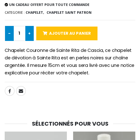
UN CADEAU OFFERT POUR TOUTE COMMANDE
CATEGORIE :
CHAPELET,
CHAPELET SAINT PATRON
-10%
Médaille Miraculeuse Or 9 Carat
Bougie de Neuvaine Contre le Mal - Saint Michel
-
+
AJOUTER AU PANIER
€130.00
€4.95
€5.50
Chapelet Couronne de Sainte Rita de Cascia, ce chapelet
de dévotion à Sainte Rita est en perles noires sur chaîne
argentée. Il mesure 15cm et vous sera livré avec une notice
-25%
Médaille Miraculeuse Rose
Lot de 20 Bougies de Neuvaine Blanches
explicative pour réciter votre chapelet.
€2.50
€58.50
€78.00
SHARE:
Chapelet de Lourde
Huile d'Onction
€5.00
€9.90
SÉLECTIONNÉS POUR VOUS