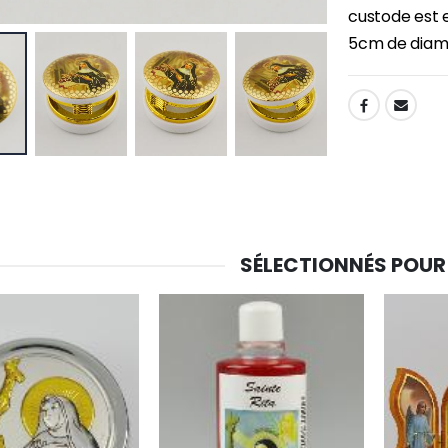
custode est 
5cm de diamè
-30%
6 Bougies Teintées Masse Couleur Blanche
Une bougie 150 gr et votre Prière déposées à Lourdes
€6.00
€7.00
€10.00
SHARE:
-20%
-10%
Eau de Lourdes 1 Litre
Statue Vierge Miraculeuse Lumineuse
€9.60
€13.50
€12.00
€15.00
SÉLECTIONNÉS POUR
-20%
Coffret Encens Benjoin + Charbon + Brûle-encens
Déposez votre Neuvaine à Lourdes
€21.90
€9.60
€12.00