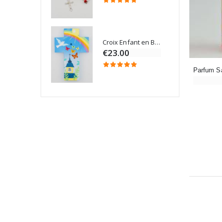
Croix Enfant en Bois Eglise Papillons et Arc-en-ciel 15 cm
Bougie Neuvaine pour une Guérison - 17.5cm
€23.00