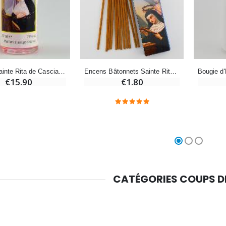
Croix Enfant en Bois Eglise Papillons et Arc-en-ciel 15 cm
Bougie Neuvaine pour une Guérison - 17.5cm
€23.00
€4.90
Encens Bâtonnets Sainte Rita de Cascia - Aromatika 15 gr
Parfum Sainte Rita de Cascia - 30ml
€1.80
€15.90
CATÉGORIES COUPS 