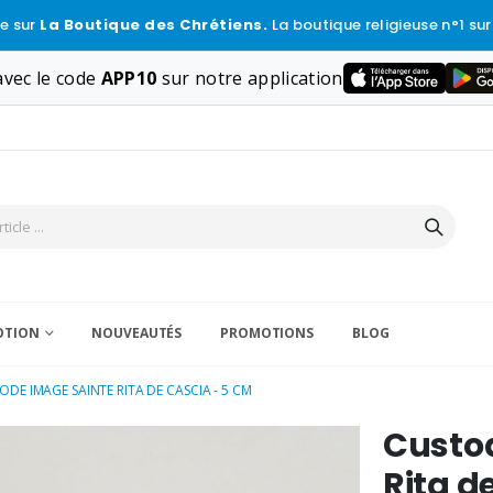
e sur
La Boutique des Chrétiens.
La boutique religieuse n°1 sur
vec le code
APP10
sur notre application
VOTION
NOUVEAUTÉS
PROMOTIONS
BLOG
ODE IMAGE SAINTE RITA DE CASCIA - 5 CM
Custo
Rita d