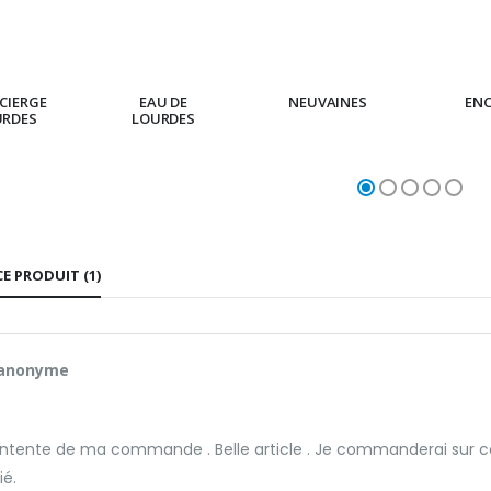
CIERGE
EAU DE
NEUVAINES
EN
URDES
LOURDES
CE PRODUIT (1)
 anonyme
ntente de ma commande . Belle article . Je commanderai sur ce s
ié.