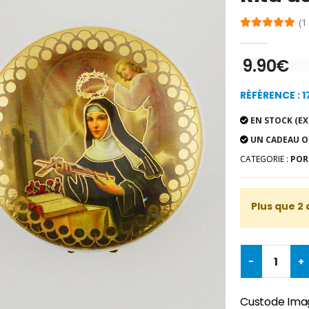
(1
9.90€
RÉFÉRENCE : 
EN STOCK (EX
UN CADEAU O
CATEGORIE :
POR
Plus que 2 
-
+
Custode Image