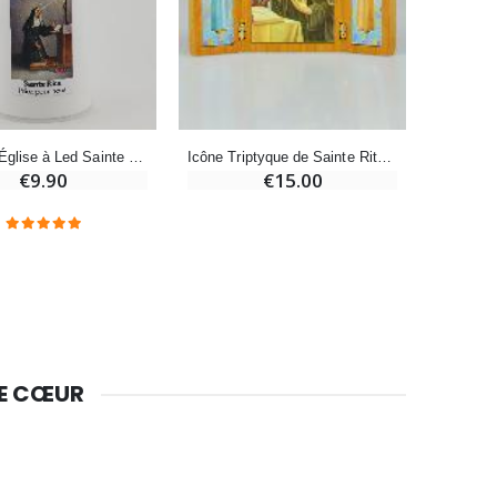
Bougie Neuvaine pour une Guérison - 17.5cm
€4.90
Bougie d'Église à Led Sainte Rita de Cascia - 60 jours
Icône Triptyque de Sainte Rita de Cascia en Bois
€9.90
€15.00
DE CŒUR