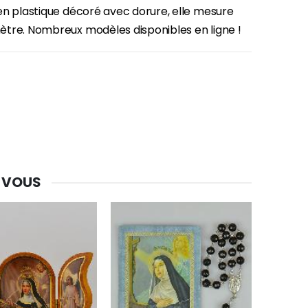
en plastique décoré avec dorure, elle mesure
tre. Nombreux modèles disponibles en ligne !
-30%
Une bougie 150 gr et votre Prière déposées à Lourdes
€7.00
€10.00
-20%
Eau de Lourdes 1 Litre
€9.60
€12.00
 VOUS
-20%
Déposez votre Neuvaine à Lourdes
€9.60
€12.00