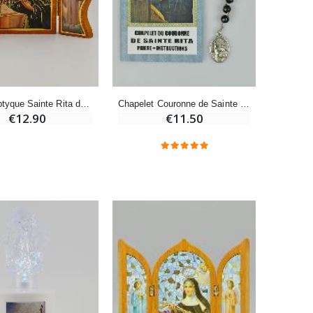
Bonbons Pastilles Menthe à l'Eau de Lourdes - 130g
€7.90
-10%
Icône Triptyque Sainte Rita de Cascia - 12 cm
Chapelet Couronne de Sainte Rita de Cascia
Bougie de Neuvaine Contre le Mal - Saint Michel
€12.90
€11.50
€4.95
€5.50
-25%
Lot de 20 Bougies de Neuvaine Blanches
€58.50
€78.00
Huile d'Onction
€9.90