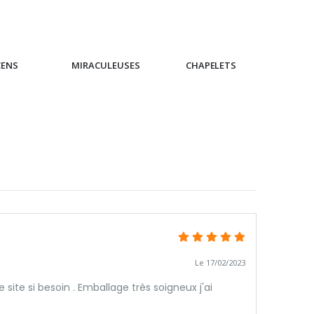
CENS
MIRACULEUSES
CHAPELETS
IC
Le 17/02/2023
ite si besoin . Emballage très soigneux j'ai