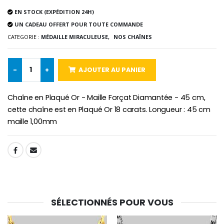
Lot de 20 Bougies de Neuvaine Blanches
€2.50
€58.50
EN STOCK (EXPÉDITION 24H)
€78.00
UN CADEAU OFFERT POUR TOUTE COMMANDE
CATEGORIE :
MÉDAILLE MIRACULEUSE,
NOS CHAÎNES
Chapelet de Lourde
Huile d'Onction
€5.00
€9.90
-
+
AJOUTER AU PANIER
Chaîne en Plaqué Or - Maille Forçat Diamantée - 45 cm,
cette chaîne est en Plaqué Or 18 carats. Longueur : 45 cm
maille 1,00mm
Croix Enfant en Bois Eglise Papillons et Arc-en-ciel 15 cm
Bougie Neuvaine pour une Guérison - 17.5cm
€23.00
€4.90
SHARE:
SÉLECTIONNÉS POUR VOUS