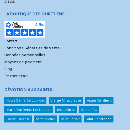
d'avis.
LA BOUTIQUE DES CHRÉTIENS
Contact
Conditions Générales de Vente
Données personnelles
Moyens de paiement
Blog
Se connecter
DÉVOTION AUX SAINTS
Notre Dame De Lourdes
Vierge Miraculeuse
Anges Gardiens
Marie Qui Défait Les Noeuds
Jésus Christ
Sainte Rita
Sainte Thérèse
Saint Michel
Saint Benoît
Saint Christophe