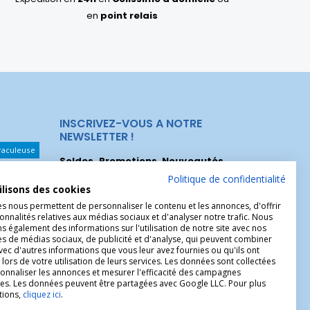
en
point relais
INSCRIVEZ-VOUS A NOTRE
NEWSLETTER !
raculeuse
Soldes, Promotions, Nouveautés
...
Les Noeuds
Inscrivez-vous maintenant pour recevoir
Politique de confidentialité
ilisons des cookies
nos meilleures offres.
hérèse
es nous permettent de personnaliser le contenu et les annonces, d'offrir
onnalités relatives aux médias sociaux et d'analyser notre trafic. Nous
Christophe
 également des informations sur l'utilisation de notre site avec nos
es de médias sociaux, de publicité et d'analyse, qui peuvent combiner
avec d'autres informations que vous leur avez fournies ou qu'ils ont
 lors de votre utilisation de leurs services. Les données sont collectées
onnaliser les annonces et mesurer l'efficacité des campagnes
ires. Les données peuvent être partagées avec Google LLC. Pour plus
tions,
cliquez ici
.