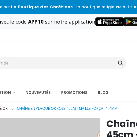
e sur
La Boutique des Chrétiens.
La boutique religieuse n°1 sur
vec le code
APP10
sur notre application
VOTION
NOUVEAUTÉS
PROMOTIONS
BLOG
É OR
CHAÎNE EN PLAQUÉ OR ROSE 45CM - MAILLE FORÇAT 1,4MM
Chaîne
45cm -