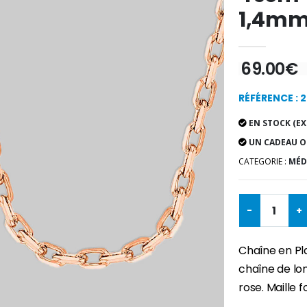
1,4m
69.00€
RÉFÉRENCE : 
EN STOCK (EX
UN CADEAU O
CATEGORIE :
MÉD
-
+
Chaîne en Pl
chaîne de lo
rose. Maille 