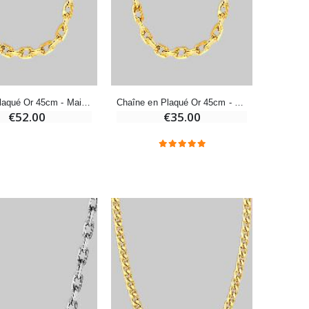
-20%
Eau de Lourdes 1 Litre
€9.60
€12.00
Chaîne Plaqué Or 45cm - Maille Forçat 1,45mm
Chaîne en Plaqué Or 45cm - Maille Forçat Diamantée 1.00mm
€52.00
€35.00
-20%
Déposez votre Neuvaine à Lourdes
€9.60
€12.00
Bonbons Pastilles Menthe à l'Eau de Lourdes - 130g
€7.90
-10%