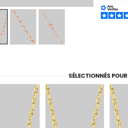
SHARE:
SÉLECTIONNÉS POUR
-30%
6 Bougies Teintées Masse Couleur Blanche
Une bougie 150 gr et votre Prière déposées à Lourdes
€6.00
€7.00
€10.00