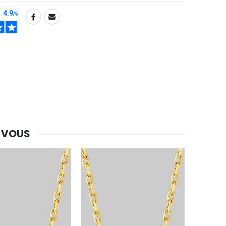
 VOUS
-30%
Une bougie 150 gr et votre Prière déposées à Lourdes
€7.00
€10.00