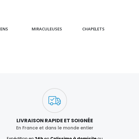
CENS
MIRACULEUSES
CHAPELETS
IC
LIVRAISON RAPIDE ET SOIGNÉE
En France et dans le monde entier
Expédition en
24h
en
Colissimo à domicile
ou