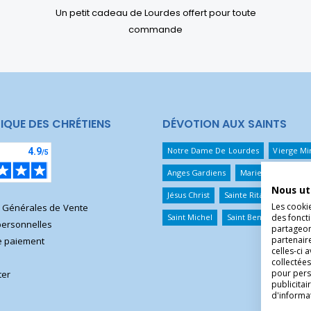
Un petit cadeau de Lourdes offert pour toute
commande
IQUE DES CHRÉTIENS
DÉVOTION AUX SAINTS
Notre Dame De Lourdes
Vierge Mi
Anges Gardiens
Marie Qui Défait 
Nous ut
Jésus Christ
Sainte Rita
Sainte T
Les cooki
s Générales de Vente
des foncti
Saint Michel
Saint Benoît
Saint 
ersonnelles
partageons
partenair
 paiement
celles-ci 
collectées
pour pers
ter
publicita
d'informa