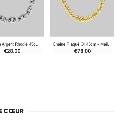
Bougie de Neuvaine Contre le Mal - Saint Michel
€4.95
€5.50
-25%
Chaine en Argent Rhodié 45cm - Maille Forçat 1,30mm
Chaine Plaqué Or 45cm - Maille Gourmette 2,4mm
Lot de 20 Bougies de Neuvaine Blanches
€28.00
€78.00
€58.50
€78.00
Huile d'Onction
€9.90
DE CŒUR
Bougie Neuvaine pour une Guérison - 17.5cm
€4.90