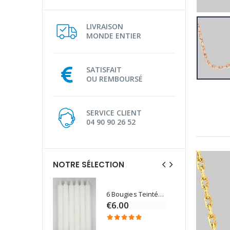
LIVRAISON
MONDE ENTIER
SATISFAIT
OU REMBOURSÉ
SERVICE CLIENT
04 90 90 26 52
NOTRE SÉLECTION
6 Bougies Teintées Masse Couleur Blanche
Une bougie 150 gr et votre Prière déposées à Lourdes
€6.00
€7.00