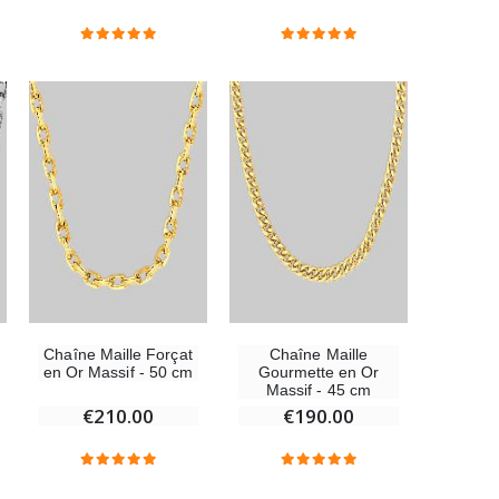
€13.50
€15.00
Coffret Encens Benjoin + Charbon + Brûle-encens
€21.90
Encens d'Eglise Pontifical 250g
€12.90
Chaîne Maille Forçat
Chaîne Maille
en Or Massif - 50 cm
Gourmette en Or
Massif - 45 cm
Médaille Miraculeuse Or 9 Carats - 10 mm
€210.00
€190.00
€130.00