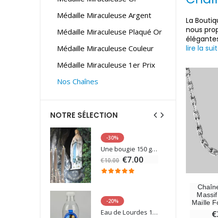
Médaille Miraculeuse Argent
La Boutiq
nous pro
Médaille Miraculeuse Plaqué Or
élégantes
Médaille Miraculeuse Couleur
lire la sui
Médaille Miraculeuse 1er Prix
Nos Chaînes
NOTRE SÉLECTION
-30%
6 Bougies Teintées Masse Couleur Blanche
Une bougie 150 gr et votre Prière déposées à Lourdes
€7.00
€10.00
Chaîne
Massif
-20%
Maille F
Statue Vierge Miraculeuse Lumineuse
Eau de Lourdes 1 Litre
€