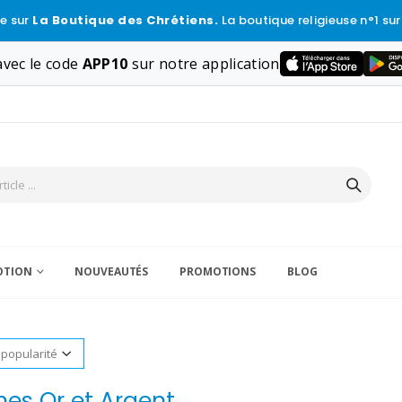
e sur
La Boutique des Chrétiens.
La boutique religieuse n°1 sur
vec le code
APP10
sur notre application
VOTION
NOUVEAUTÉS
PROMOTIONS
BLOG
es Or et Argent