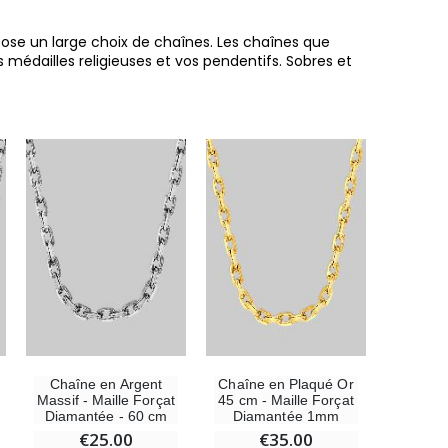
opose un large choix de chaînes. Les chaînes que
dailles religieuses et vos pendentifs. Sobres et
6 Bougies Teintées Masse Couleur Blanche
€6.00
Chaîne en Argent
Chaîne en Plaqué Or
Massif - Maille Forçat
45 cm - Maille Forçat
-10%
Diamantée - 60 cm
Diamantée 1mm
Statue Vierge Miraculeuse Lumineuse
€25.00
€35.00