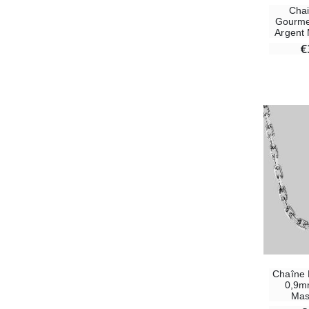
Chai
Gourme
Argent 
€
Chaîne 
0,9mm
Mas