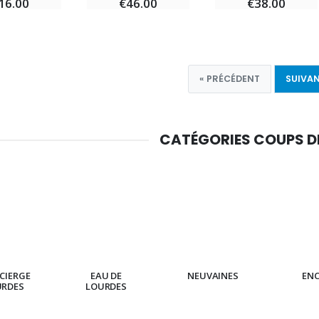
16.00
€46.00
€38.00
« PRÉCÉDENT
SUIVAN
CATÉGORIES COUPS 
CIERGE
EAU DE
NEUVAINES
EN
URDES
LOURDES