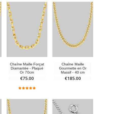
Médaille Miraculeuse Rose - 19mm
€2.50
Chapelet de Lourdes en Bois
€5.00
Chaîne Maille Forçat
Chaîne Maille
Diamantée - Plaqué
Gourmette en Or
Or 70cm
Massif - 40 cm
€75.00
€185.00
Croix Enfant en Bois Eglise Papillons et Arc-en-ciel 15 cm
€23.00