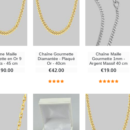
ne Maille
Chaîne Gourmette
Chaîne Maille
tte en Or 9
Diamantée - Plaqué
Gourmette 1mm -
ts - 45 cm
Or - 40cm
Argent Massif 40 cm
190.00
€42.00
€19.00