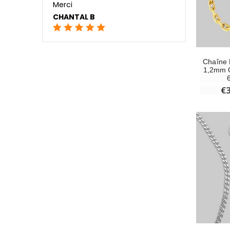
Merci
CHANTAL B
Chaîne 
1,2mm O
€