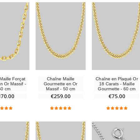
-25%
Médaille Miraculeuse Rose - 19mm
Lot de 20 Bougies de Neuvaine Blanches
€2.50
€58.50
€78.00
Chapelet de Lourdes en Bois
Huile d'Onction
€5.00
€9.90
Maille Forçat
Chaîne Maille
Chaîne en Plaqué Or
n Or Massif -
Gourmette en Or
18 Carats - Maille
60 cm
Massif - 50 cm
Gourmette - 60 cm
370.00
€259.00
€75.00
Croix Enfant en Bois Eglise Papillons et Arc-en-ciel 15 cm
Bougie Neuvaine pour une Guérison - 17.5cm
€23.00
€4.90