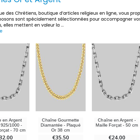
ue des Chrétiens, boutique d’articles religieux en ligne, vous pr
posons sont spécialement sélectionnées pour accompagner vos mé
, elles mettent en valeur la
...
te
-30%
6 Bougies Teintées Masse Couleur Blanche
Une bougie 150 gr et votre Prière déposées à Lourdes
€6.00
€7.00
€10.00
 en Argent
Chaîne Gourmette
Chaîne en Argent -
 925/1000 -
Diamantée - Plaqué
Maille Forçat - 50 cm
-10%
-20%
orçat - 70 cm
Or 38 cm
Statue Vierge Miraculeuse Lumineuse
Eau de Lourdes 1 Litre
32.00
€35.50
€24.00