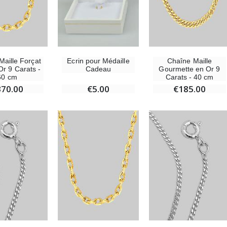
Maille Forçat
Ecrin pour Médaille
Chaîne Maille
r 9 Carats -
Cadeau
Gourmette en Or 9
60 cm
Carats - 40 cm
370.00
€5.00
€185.00