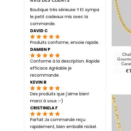
AVIS DES CLIENTS
Boutique très sérieuse !! Et sympa
le petit cadeaux mis avec la
commande.
DAVID C
Produits conforme, envoie rapide.
DAMIEN P
Chaî
Gourme
Conforme à la description. Rapide
Cara
efficace Agréable je
€
recommande.
KEVIN B
Des produits que j'aime bien!
marci à vous :-)
CRISTINELA F
Parfait ,la commande reçu
rapidement, bien emballé nickel.