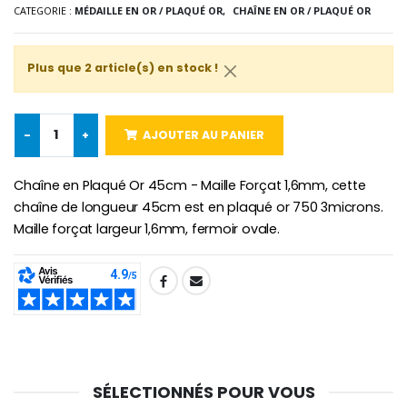
CATEGORIE :
MÉDAILLE EN OR / PLAQUÉ OR,
CHAÎNE EN OR / PLAQUÉ OR
-10%
Médaille Miraculeuse Or 9 Carat
Bougie de Neuvaine Contre le Mal - Saint Michel
€130.00
Plus que 2 article(s) en stock !
€4.95
€5.50
-
+
AJOUTER AU PANIER
-25%
Médaille Miraculeuse Rose
Lot de 20 Bougies de Neuvaine Blanches
€2.50
Chaîne en Plaqué Or 45cm - Maille Forçat 1,6mm, cette
€58.50
€78.00
chaîne de longueur 45cm est en plaqué or 750 3microns.
Maille forçat largeur 1,6mm, fermoir ovale.
Chapelet de Lourde
Huile d'Onction
SHARE:
€5.00
€9.90
SÉLECTIONNÉS POUR VOUS
Croix Enfant en Bois Eglise Papillons et Arc-en-ciel 15 cm
Bougie Neuvaine pour une Guérison - 17.5cm