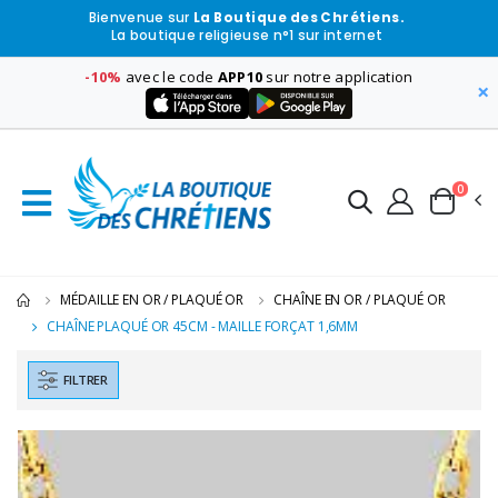
Bienvenue sur
La Boutique des Chrétiens.
La boutique religieuse n°1 sur internet
-10%
avec le code
APP10
sur notre application
×
0
MÉDAILLE EN OR / PLAQUÉ OR
CHAÎNE EN OR / PLAQUÉ OR
CHAÎNE PLAQUÉ OR 45CM - MAILLE FORÇAT 1,6MM
FILTRER