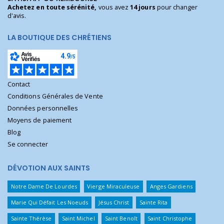
Achetez en toute sérénité,
vous avez
14 jours
pour changer
d'avis.
LA BOUTIQUE DES CHRÉTIENS
Contact
Conditions Générales de Vente
Données personnelles
Moyens de paiement
Blog
Se connecter
DÉVOTION AUX SAINTS
Notre Dame De Lourdes
Vierge Miraculeuse
Anges Gardiens
Marie Qui Défait Les Noeuds
Jésus Christ
Sainte Rita
Sainte Thérèse
Saint Michel
Saint Benoît
Saint Christophe